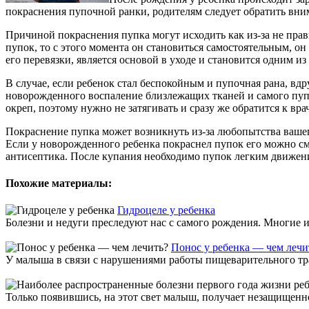
покраснения пупочной ранки, родителям следует обратить вни
Причиной покраснения пупка могут исходить как из-за не прав
пупок, то с этого момента он становиться самостоятельным, о
его перевязки, является основой в уходе и становится одним и
В случае, если ребенок стал беспокойным и пупочная рана, вдр
новорожденного воспаление близлежащих тканей и самого пупк
окреп, поэтому нужно не затягивать и сразу же обратится к вр
Покраснение пупка может возникнуть из-за любопытства вашего 
Если у новорожденного ребенка покраснел пупок его можно см
антисептика. После купания необходимо пупок легким движен
Похожие материалы:
Гидроцеле у ребенка
Болезни и недуги преследуют нас с самого рождения. Многие и
Понос у ребенка — чем лечи
У малыша в связи с нарушениями работы пищеварительного тра
Только появившись, на этот свет малыш, получает незащищеннос