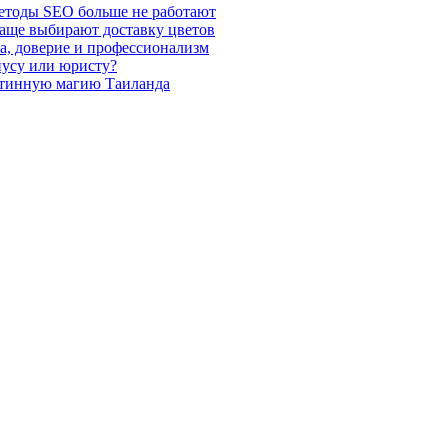
етоды SEO больше не работают
чаще выбирают доставку цветов
а, доверие и профессионализм
иусу или юристу?
стинную магию Таиланда