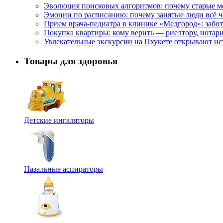
Эволюция поисковых алгоритмов: почему старые м
Эмоции по расписанию: почему занятые люди всё 
Прием врача-педиатра в клинике «Медгород»: забот
Покупка квартиры: кому верить — риелтору, нотар
Увлекательные экскурсии на Пхукете открывают и
Товары для здоровья
Детские ингаляторы
Назальные аспираторы