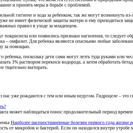
мание и принять меры в борьбе с проблемой.
ильной гигиене и хода за ребенком, так же могут возникнуть из
н уже не имеет физической защиты матери и ему приходиться за
з важных правил в уходе за младенцем.
уг покраснела или появились признаки нагноения, то следует об
а – омфалит. Для ребенка являются опасными любые заболевани
ачу за помощью.
ребенка, поскольку дети сами могут лезть туда руками или чеса
азать 3% раствором перекиси водорода, а затем обработать бет
ие тщательно вытирать.
з нас уже рождаются с тем или иным недугом. Гидроцеле – это с
ть?
кта может наблюдаться понос продолжительный период времени. 
Наиболее распространенные болезни первого года жизни р
ть от микробов и бактерий. Если он находился внутри утробе ма