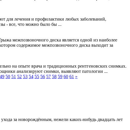
яют для лечения и профилактики любых заболеваний,
 - все, что можно было бы ...
рыжа межпозвоночного диска является одной из наиболее
 котором содержимое межпозвоночного диска выходит за
ельно на опыте врача и традиционных рентгеновских снимках.
ощники анализируют снимки, выявляют патологии ...
49
50
51
52
53
54
55
56
57
58
59
60
61
»
 ухода за новорождённым, нежели каких-нибудь двадцать лет