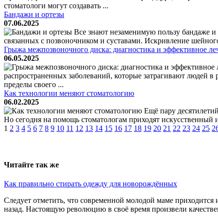
стоматологи могут создавать ...
Бандажи и ортезы
07.06.2025
Все знают незаменимую пользу бандаже и 
связанных с позвоночником и суставами. Искривление шейного о
Грыжа межпозвоночного диска: диагностика и эффективное ле
06.05.2025
распространенных заболеваний, которые затрагивают людей в 
пределы своего ...
Как технологии меняют стоматологию
06.02.2025
Ещё пару десятилетий
Но сегодня на помощь стоматологам приходят искусственный 
1
2
3
4
5
6
7
8
9
10
11
12
13
14
15
16
17
18
19
20
21
22
23
24
25
2
Читайте так же
Как правильно стирать одежду для новорождённых
Следует отметить, что современной молодой маме приходится 
назад. Настоящую революцию в своё время произвели качествен