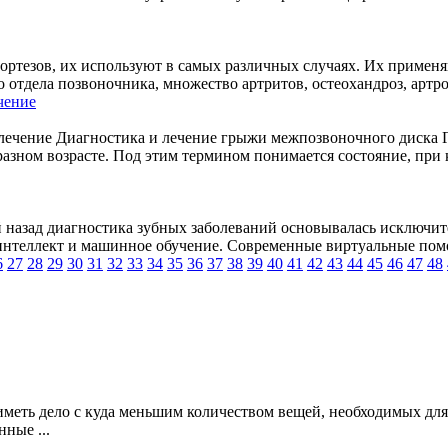
ортезов, их используют в самых различных случаях. Их примен
тдела позвоночника, множество артритов, остеохандроз, артрозы
чение
Диагностика и лечение грыжи межпозвоночного диска Г
разном возрасте. Под этим термином понимается состояние, при
 назад диагностика зубных заболеваний основывалась исключит
интеллект и машинное обучение. Современные виртуальные пом
6
27
28
29
30
31
32
33
34
35
36
37
38
39
40
41
42
43
44
45
46
47
48
иметь дело с куда меньшим количеством вещей, необходимых для
ные ...