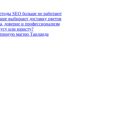
етоды SEO больше не работают
чаще выбирают доставку цветов
а, доверие и профессионализм
иусу или юристу?
стинную магию Таиланда