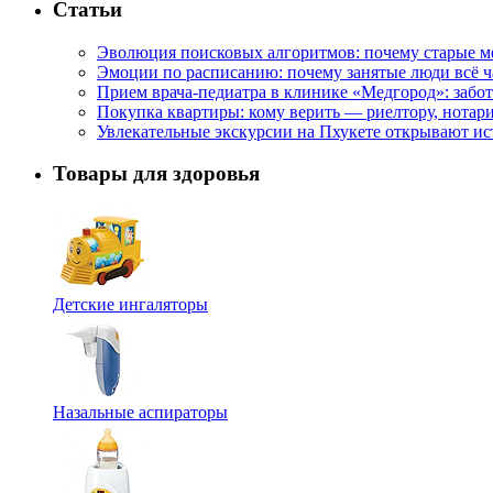
Статьи
Эволюция поисковых алгоритмов: почему старые м
Эмоции по расписанию: почему занятые люди всё 
Прием врача-педиатра в клинике «Медгород»: забот
Покупка квартиры: кому верить — риелтору, нотар
Увлекательные экскурсии на Пхукете открывают и
Товары для здоровья
Детские ингаляторы
Назальные аспираторы