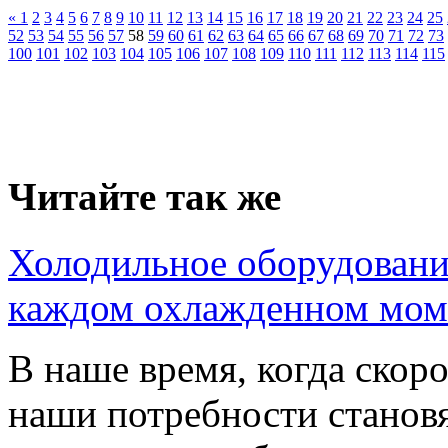
«
1
2
3
4
5
6
7
8
9
10
11
12
13
14
15
16
17
18
19
20
21
22
23
24
25
52
53
54
55
56
57
58
59
60
61
62
63
64
65
66
67
68
69
70
71
72
73
100
101
102
103
104
105
106
107
108
109
110
111
112
113
114
115
Читайте так же
Холодильное оборудование
каждом охлажденном мом
В наше время, когда скор
наши потребности становя