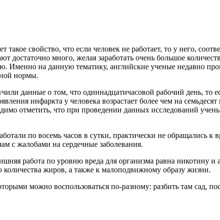
т такое свойство, что если человек не работает, то у него, соот
ют достаточно много, желая заработать очень большое количеств
тую. Именно на данную тематику, английские ученые недавно пр
нной нормы.
или данные о том, что одиннадцатичасовой рабочий день, то ес
оявления инфаркта у человека возрастает более чем на семьдеся
одимо отметить, что при проведении данных исследований учен
аботали по восемь часов в сутки, практически не обращались к в
чам с жалобами на сердечные заболевания.
лишняя работа по уровню вреда для организма равна никотину и
 количества жиров, а также к малоподвижному образу жизни.
которыми можно воспользоваться по-разному: разбить там сад, по