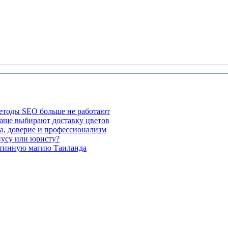
етоды SEO больше не работают
чаще выбирают доставку цветов
а, доверие и профессионализм
иусу или юристу?
стинную магию Таиланда