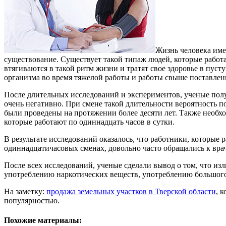
Жизнь человека имее
существование. Существует такой типаж людей, которые работа
втягиваются в такой ритм жизни и тратят свое здоровье в пус
организма во время тяжелой работы и работы свыше поставле
После длительных исследований и экспериментов, ученые получ
очень негативно. При смене такой длительности вероятность п
были проведены на протяжении более десяти лет. Также необх
которые работают по одиннадцать часов в сутки.
В результате исследований оказалось, что работники, которые р
одиннадцатичасовых сменах, довольно часто обращались к вра
После всех исследований, ученые сделали вывод о том, что из
употреблению наркотических веществ, употреблению большого
На заметку:
продажа земельных участков в Тверской области
, 
популярностью.
Похожие материалы: