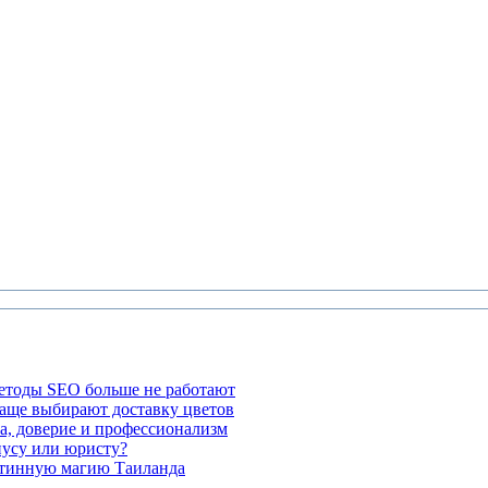
етоды SEO больше не работают
чаще выбирают доставку цветов
а, доверие и профессионализм
иусу или юристу?
стинную магию Таиланда