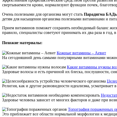
эффективным профилактическим средством против развития в
свертываемости крови, нормализуют функции почек, благотво
Очень полезными для организма могут стать
Парадигма БАД
детям для насыщения организма полезными витаминами и пит
Прием витаминов поможет сохранять необходимый баланс жизн
правило, специалисты советуют принимать их два раза в год, в
Похожие материалы:
Кожные витамины – Аевит
На сегодняшний день самыми популярными витаминами можно на
Какие витамины нужны во
Здоровые волосы и есть причиной их блеска, послушности, сиян
Целес
Религия, как и другие разновидности идеализма, усматривает 
Недоста
Здоровье человека зависит от многих факторов и даже при воз
Топография пораженных о
Это приближает все области нормальной морфологии к медицине,