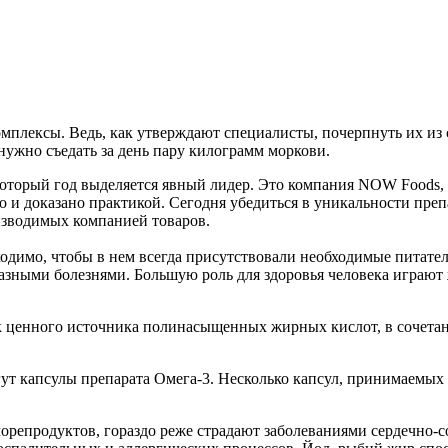
мплексы. Ведь, как утверждают специалисты, почерпнуть их из
ужно съедать за день пару килограмм моркови.
орый год выделяется явный лидер. Это компания NOW Foods, ко
о и доказано практикой. Сегодня убедиться в уникальности пре
зводимых компанией товаров.
ходимо, чтобы в нем всегда присутствовали необходимые питат
азными болезнями. Большую роль для здоровья человека играют
к ценного источника полинасыщенных жирных кислот, в сочета
ут капсулы препарата Омега-3. Несколько капсул, принимаемых
орепродуктов, гораздо реже страдают заболеваниями сердечно-с