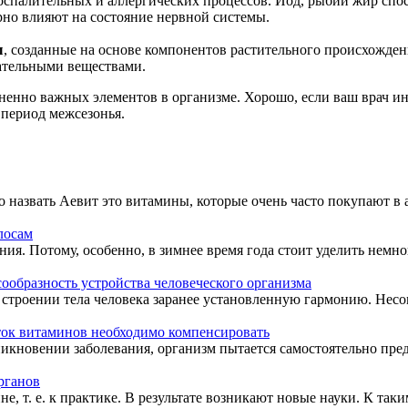
оспалительных и аллергических процессов. Йод, рыбий жир сп
рно влияют на состояние нервной системы.
ы
, созданные на основе компонентов растительного происхожден
ательными веществами.
енно важных элементов в организме. Хорошо, если ваш врач ин
 период межсезонья.
звать Аевит это витамины, которые очень часто покупают в ап
лосам
ия. Потому, особенно, в зимнее время года стоит уделить немног
ообразность устройства человеческого организма
в строении тела человека заранее установленную гармонию. Несо
ток витаминов необходимо компенсировать
никновении заболевания, организм пытается самостоятельно пре
рганов
 т. е. к практике. В результате возникают новые науки. К таки