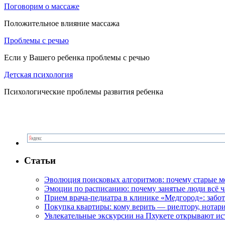
Поговорим о массаже
Положительное влияние массажа
Проблемы с речью
Если у Вашего ребенка проблемы с речью
Детская психология
Психологические проблемы развития ребенка
Статьи
Эволюция поисковых алгоритмов: почему старые м
Эмоции по расписанию: почему занятые люди всё 
Прием врача-педиатра в клинике «Медгород»: забот
Покупка квартиры: кому верить — риелтору, нотар
Увлекательные экскурсии на Пхукете открывают и