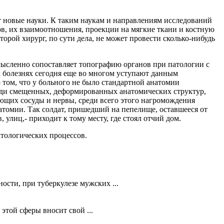
ют новые науки. К таким наукам и направлениям исследований
ов, их взаимоотношения, проекции на мягкие ткани и костную
торой хирург, по сути дела, не может провести сколько-нибудь
мысленно сопоставляет топографию органов при патологии с
 болезнях сегодня еще во многом уступают данным
том, что у больного не было стандартной анатомии
реди смещенных, деформированных анатомических структур,
щих сосуды и нервы, среди всего этого нагромождения
натомии. Так солдат, пришедший на пепелище, оставшееся от
лиц,- приходит к тому месту, где стоял отчий дом.
тологических процессов.
ости, при туберкулезе мужских ...
этой сферы вносит свой ...