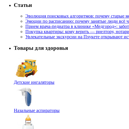
Статьи
Эволюция поисковых алгоритмов: почему старые м
Эмоции по расписанию: почему занятые люди всё 
Прием врача-педиатра в клинике «Медгород»: забот
Покупка квартиры: кому верить — риелтору, нотар
Увлекательные экскурсии на Пхукете открывают и
Товары для здоровья
Детские ингаляторы
Назальные аспираторы