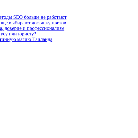
етоды SEO больше не работают
чаще выбирают доставку цветов
а, доверие и профессионализм
иусу или юристу?
стинную магию Таиланда