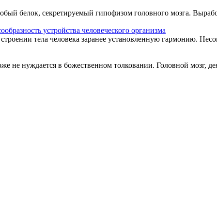
собый белок, секретируемый гипофизом головного мозга. Выработ
ообразность устройства человеческого организма
в строении тела человека заранее установленную гармонию. Несо
оже не нуждается в божественном толковании. Головной мозг, дея