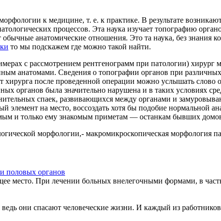
орфологии к медицине, т. е. к практике. В результате возника
 патологических процессов. Эта наука изучает топографию орган
 обычные анатомические отношения. Это та наука, без знания ко
ики
то мы подскажем где можно такой найти.
имерах с рассмотрением рентгенограмм при патологии) хирург 
ным анатомами. Сведения о топографии органов при различных
т хирурга после проведенной операции можно услышать слово о 
нных органов была значительно нарушена и в таких условиях с
нительных спаек, развивающихся между органами и замуровываю
ый элемент на место, воссоздать хотя бы подобие нормальной а
мым и только ему знакомым приметам — останкам бывших домов, у
логической морфологии,- макромикроскопическая морфология па
 и половых органов
щее место. При лечении больных внелегочными формами, в частн
ведь они спасают человеческие жизни. И каждый из работников 