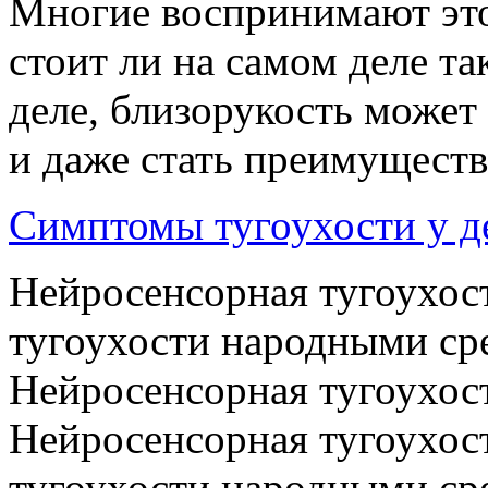
Многие воспринимают этот
стоит ли на самом деле т
деле, близорукость может
и даже стать преимуществ
Симптомы тугоухости у д
Нейросенсорная тугоухост
тугоухости народными ср
Нейросенсорная тугоухост
Нейросенсорная тугоухост
тугоухости народными ср