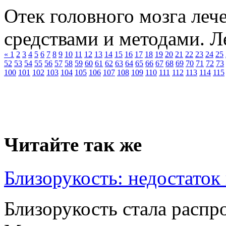
Отек головного мозга леч
средствами и методами. Ле
«
1
2
3
4
5
6
7
8
9
10
11
12
13
14
15
16
17
18
19
20
21
22
23
24
25
52
53
54
55
56
57
58
59
60
61
62
63
64
65
66
67
68
69
70
71
72
73
100
101
102
103
104
105
106
107
108
109
110
111
112
113
114
115
Читайте так же
Близорукость: недостаток
Близорукость стала распр