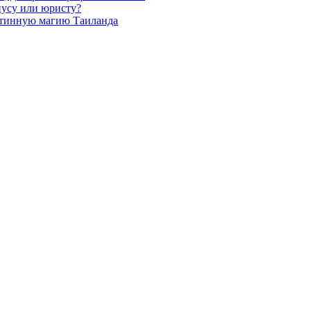
иусу или юристу?
стинную магию Таиланда