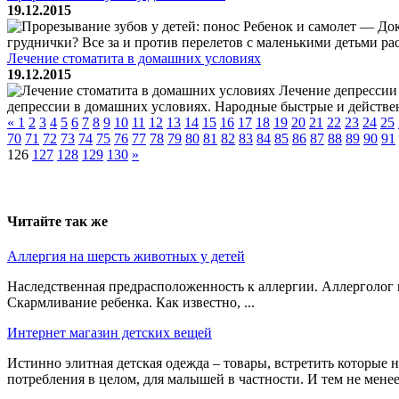
19.12.2015
Ребенок и самолет — Док
груднички? Все за и против перелетов с маленькими детьми ра
Лечение стоматита в домашних условиях
19.12.2015
Лечение депрессии 
депрессии в домашних условиях. Народные быстрые и действенн
«
1
2
3
4
5
6
7
8
9
10
11
12
13
14
15
16
17
18
19
20
21
22
23
24
25
70
71
72
73
74
75
76
77
78
79
80
81
82
83
84
85
86
87
88
89
90
91
126
127
128
129
130
»
Читайте так же
Аллергия на шерсть животных у детей
Наследственная предрасположенность к аллергии. Аллерголог к
Скармливание ребенка. Как известно, ...
Интернет магазин детских вещей
Истинно элитная детская одежда – товары, встретить которые
потребления в целом, для малышей в частности. И тем не менее, 