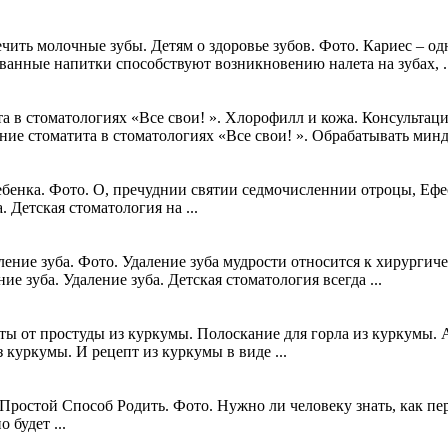
ь молочные зубы. Детям о здоровье зубов. Фото. Кариес – од
рованные напитки способствуют возникновению налета на зубах, ..
а в стоматологиях «Все свои! ». Хлорофилл и кожа. Консультаци
е стоматита в стоматологиях «Все свои! ». Обрабатывать миндали
бенка. Фото. О, пречуднии святии седмочисленнии отроцы, Ефе
 Детская стоматология на ...
ение зуба. Фото. Удаление зуба мудрости относится к хирургич
ие зуба. Удаление зуба. Детская стоматология всегда ...
ты от простуды из куркумы. Полоскание для горла из куркумы. 
 куркумы. И рецепт из куркумы в виде ...
остой Способ Родить. Фото. Нужно ли человеку знать, как пере
 будет ...