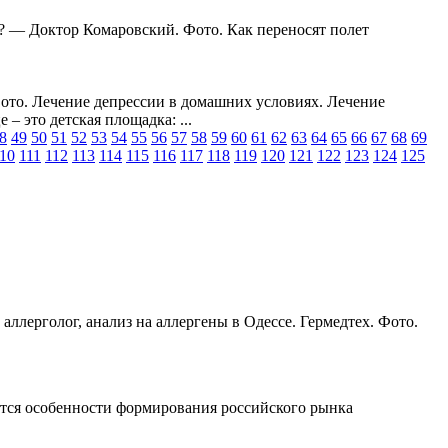
? — Доктор Комаровский. Фото. Как переносят полет
ото. Лечение депрессии в домашних условиях. Лечение
 это детская площадка: ...
8
49
50
51
52
53
54
55
56
57
58
59
60
61
62
63
64
65
66
67
68
69
10
111
112
113
114
115
116
117
118
119
120
121
122
123
124
125
ллерголог, анализ на аллергены в Одессе. Гермедтех. Фото.
ются особенности формирования российского рынка