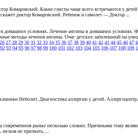
тор Комаровский. Какие глисты чаще всего встречаются у детей
сскажет доктор Комаровский. Ребенок и самолет — Доктор ...
в домашних условиях. Лечение ангины в домашних условиях. Ф
ые методы лечения ангины. Очаг детских заболеваний на улице –
26
27
28
29
30
31
32
33
34
35
36
37
38
39
40
41
42
43
44
45
46
47
4
92
93
94
95
96
97
98
99
100
101
102
103
104
105
106
107
108
109
1
линики Неболит. Диагностика аллергии у детей. Аллергоцентр, а
 на современном рынке несколько сложно. Причинами тому явля
нельзя не признать, ...