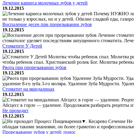
Лечение кариеса молочных зубов у детей
19.12.2015
Почему НУЖНО лечит
не только у взрослых, но и у детей. Обилие сладкой еды, гази
Воспаление десен при прорезывании зубов
19.12.2015
Лечение стоматит
стоматолог уделяет последствиям запущенного стоматита. Лечени
Стоматите У Детей
19.12.2015
Молитва чтобы ребенок спал. Молитва ре
чтобы ребенок спал. Христианский ролик Бог. Молитва ребенка.
Рвота при прорезывании зубов
19.12.2015
Удаление Зуба Мудрости. Удал
удаление 8-го зуба 3-го моляра. Удаление Зуба Мудрости. Удален
Стоматит на миндалинах
19.12.2015
Абсцесс в горле — удаление. Рецеп
Абсцесс в горле — удаление. Продолжаем разбирать рецепты из
Не проходит
19.12.2015
Процесс Пищеварения▼. Кесарево Сечение Не Пр
обладая такими знаниями, он более грамотно и профессионально
Прорезывание зубов у детей: понос