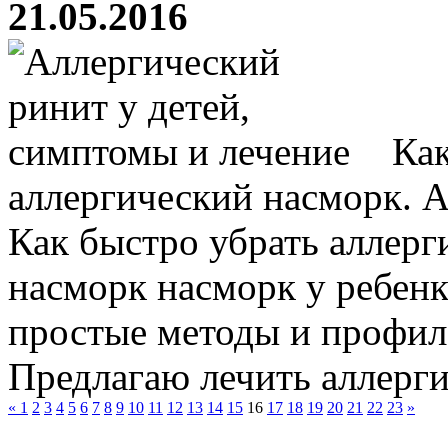
21.05.2016
Как
аллергический насморк. А
Как быстро убрать аллерг
насморк насморк у ребенк
простые методы и профил
Предлагаю лечить аллергич
«
1
2
3
4
5
6
7
8
9
10
11
12
13
14
15
16
17
18
19
20
21
22
23
»