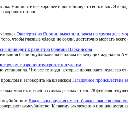
ства. Напишите все хорошее и достойное, что есть в вас. Это н
ого хороших сторон.
Эксперты из Японии выяснили, зачем на самом деле мо
 того, чтобы глазные яблоки не сохли, достаточно моргать всего 4
сия приводит к развитию болезни Паркинсона
ледования были опубликованы в одном из ведущих журналов Аме
ие рядом с аэропортом грозит инсультом
о установила. Что все те люди, которые проживают недалеко от а
Загадочное происшествие з
вал многих врачей из самых разных стран. 28 февраля текущего г
Владельцы оружия имеют больше шансов покончи
 совершают самоубийство. К такому заключению пришли америка