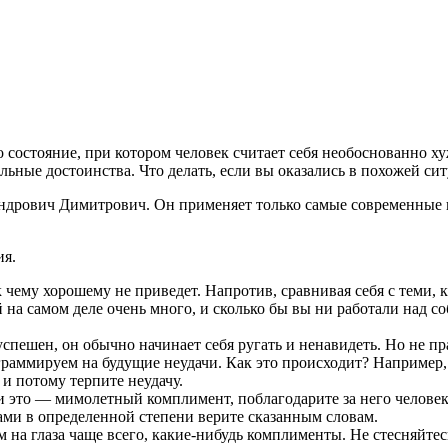
остояние, при котором человек считает себя необоснованно ху
льные достоинства. Что делать, если вы оказались в похожей си
дрович Димитрович. Он применяет только самые современные и
ия.
 к чему хорошему не приведет. Напротив, сравнивая себя с теми,
а самом деле очень много, и сколько бы вы ни работали над соб
 успешен, он обычно начинает себя ругать и ненавидеть. Но не пр
граммируем на будущие неудачи. Как это происходит? Например, 
, и потому терпите неудачу.
то — мимолетный комплимент, поблагодарите за него человека,
 сами в определенной степени верите сказанным словам.
на глаза чаще всего, какие-нибудь комплименты. Не стесняйтес