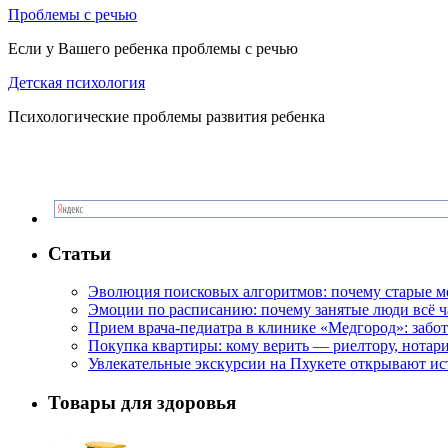
Проблемы с речью
Если у Вашего ребенка проблемы с речью
Детская психология
Психологические проблемы развития ребенка
Статьи
Эволюция поисковых алгоритмов: почему старые м
Эмоции по расписанию: почему занятые люди всё 
Прием врача-педиатра в клинике «Медгород»: забот
Покупка квартиры: кому верить — риелтору, нотар
Увлекательные экскурсии на Пхукете открывают и
Товары для здоровья