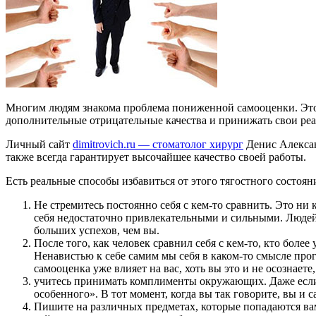
Многим людям знакома проблема пониженной самооценки. Это с
дополнительные отрицательные качества и принижать свои реа
Личный сайт
dimitrovich.ru — стоматолог хирург
Денис Алексан
также всегда гарантирует высочайшее качество своей работы.
Есть реальные способы избавиться от этого тягостного состоян
Не стремитесь постоянно себя с кем-то сравнить. Это ни
себя недостаточно привлекательными и сильными. Людей н
больших успехов, чем вы.
После того, как человек сравнил себя с кем-то, кто более
Ненавистью к себе самим мы себя в каком-то смысле про
самооценка уже влияет на вас, хоть вы это и не осознаете
учитесь принимать комплименты окружающих. Даже если э
особенного». В тот момент, когда вы так говорите, вы и
Пишите на различных предметах, которые попадаются вам 