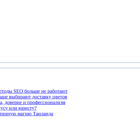
етоды SEO больше не работают
чаще выбирают доставку цветов
а, доверие и профессионализм
иусу или юристу?
стинную магию Таиланда