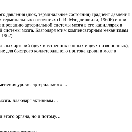
го давления (шок, терминальные состояния) градиент давления
ри терминальных состояниях (Г. И. Мчедлишвили, 19606) и при
онированию артериальной системы мозга в его капиллярах в
ой системы мозга. Благодаря этим компенсаторным механизмам
 1962).
альных артерий (двух внутренних сонных и двух позвоночных),
е для быстрого коллатерального притока крови в мозг в
енения уровня артериального ...
зга. Блаюдаря активным ...
того органа, но и потому, ...