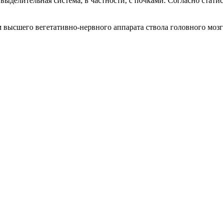
ыделительная система, в частности, с почками. Согласно статис
высшего вегетативно-нервного аппарата ствола головного мозга 