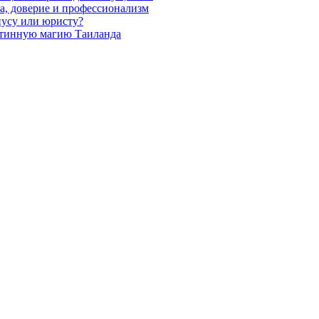
а, доверие и профессионализм
иусу или юристу?
стинную магию Таиланда