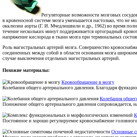
Регуляторные возможности мозговых сосудов
в кровеносной системе мозга уменьшается настолько, что не м
окклюзии аорты (Г. И. Мчедлишвили и др., 1962) во время пол
течение нескольких минут поддерживается ортоградный крово
напряжение кислорода в ткани мозга при терминальных состояни
Роль магистральных артерий мозга. Совершенство кровоснабже
соединенных между собой в области основания мозга широкими
случае выключения отдельных магистральных артерий.
Похожие материалы:
Кровообращение в мозгу
Колебания общего артериального давления. Благодаря функцио
Колебания общег
Понижение общего артериального давления сопровождается, на
К
Постоянное и хорошо регулируемое кровоснабжение головного мо
Основные с