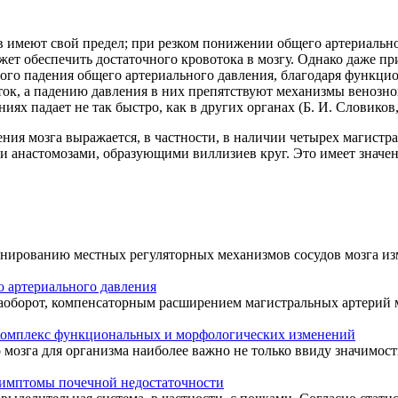
 имеют свой предел; при резком понижении общего артериально
ожет обеспечить достаточного кровотока в мозгу. Однако даже п
ного падения общего артериального давления, благодаря функци
ток, а падению давления в них препятствуют механизмы венозн
ях падает не так быстро, как в других органах (Б. И. Словиков,
ния мозга выражается, в частности, в наличии четырех магистр
 анастомозами, образующими виллизиев круг. Это имеет значени
нированию местных регуляторных механизмов сосудов мозга изм
о артериального давления
оборот, компенсаторным расширением магистральных артерий мо
омплекс функциональных и морфологических изменений
зга для организма наиболее важно не только ввиду значимости э
имптомы почечной недостаточности