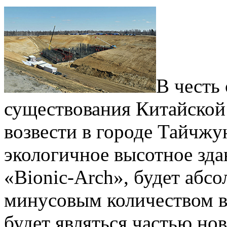
В честь
существования Китайской
возвести в городе Тайчж
экологичное высотное зда
«Bionic-Arch», будет абс
минусовым количеством в
будет являться частью но