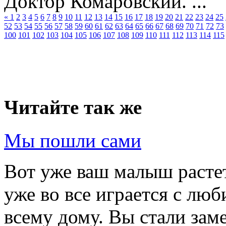
Доктор Комаровский. ...
«
1
2
3
4
5
6
7
8
9
10
11
12
13
14
15
16
17
18
19
20
21
22
23
24
25
52
53
54
55
56
57
58
59
60
61
62
63
64
65
66
67
68
69
70
71
72
73
100
101
102
103
104
105
106
107
108
109
110
111
112
113
114
115
Читайте так же
Мы пошли сами
Вот уже ваш малыш растет
уже во все играется с лю
всему дому. Вы стали заме