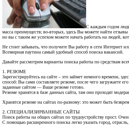
С каждым годом люди 
масса преимуществ; во-вторых, здесь Вы можете найти отзывы 
но вы с таким же успехом можете начать работать на людей, ко
Не стоит забывать, что получите Вы работу в сети Интернет или
Всемирная паутина самый удобный способ поиска вакансий.
Давайте рассмотрим варианты поиска работы по средствам все
1. РЕЗЮМЕ
Зарегистрируйтесь на сайте – это займет немного времени, зд
способ: Вы сами составляете резюме, после чего загружаете его
заданные сайтом — Ваше резюме готово.
Резюме хранятся в базе данных сайта, там они проходят модер
Хранятся резюме на сайтах по-разному: это может быть безвре
2. СПЕЦИАЛИЗИРВАННЫЕ САЙТЫ
Поиск работы на общих сайтах по трудоустройству прост. Очень
C помощью расширенного поиска легко указать город, отрасль, 