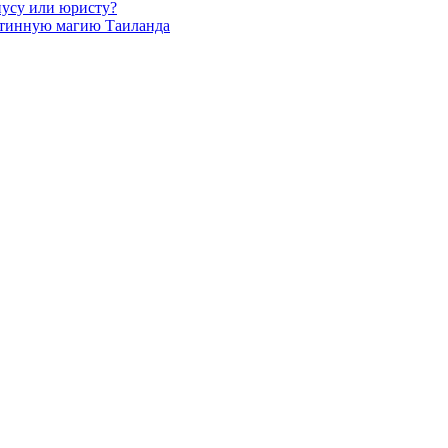
иусу или юристу?
стинную магию Таиланда