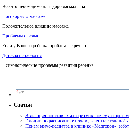
Все что необходимо для здоровья малыша
Поговорим о массаже
Положительное влияние массажа
Проблемы с речью
Если у Вашего ребенка проблемы с речью
Детская психология
Психологические проблемы развития ребенка
Статьи
Эволюция поисковых алгоритмов: почему старые м
Эмоции по расписанию: почему занятые люди всё 
Прием врача-педиатра в клинике «Медгород»: забот