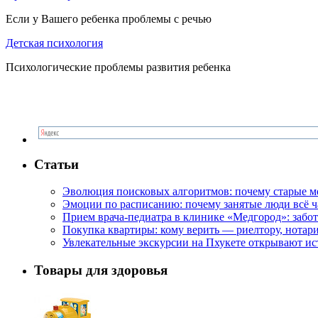
Если у Вашего ребенка проблемы с речью
Детская психология
Психологические проблемы развития ребенка
Статьи
Эволюция поисковых алгоритмов: почему старые м
Эмоции по расписанию: почему занятые люди всё 
Прием врача-педиатра в клинике «Медгород»: забот
Покупка квартиры: кому верить — риелтору, нотар
Увлекательные экскурсии на Пхукете открывают и
Товары для здоровья