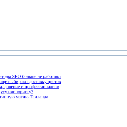
етоды SEO больше не работают
чаще выбирают доставку цветов
а, доверие и профессионализм
иусу или юристу?
стинную магию Таиланда