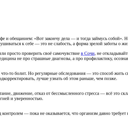
е и обещанием: «Вот закончу дела — и тогда займусь собой». Н
шиваться к себе — это не слабость, а форма зрелой заботы о жи
или просто проверить своё самочувствие
в Сочи
, не откладывайт
едицина не про страшные диагнозы, а про профилактику, осозна
да что-то болит. Но регулярные обследования — это способ жить 
одкорректировать, лучше узнать об этом раньше, чем позже.
итание, движение, отказ от бессмысленного стресса — всё это ск
ргией и уверенностью.
 контролем — пока не оказывается, что организм давно требует