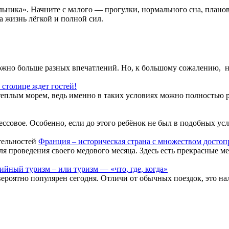
ника». Начните с малого — прогулки, нормального сна, плановог
та жизнь лёгкой и полной сил.
жно больше разных впечатлений. Но, к большому сожалению, не в
столице ждет гостей!
еплым морем, ведь именно в таких условиях можно полностью рас
ссовое. Особенно, если до этого ребёнок не был в подобных усло
Франция – историческая страна с множеством досто
роведения своего медового месяца. Здесь есть прекрасные мест
йный туризм – или туризм — «что, где, когда»
ероятно популярен сегодня. Отличи от обычных поездок, это нал