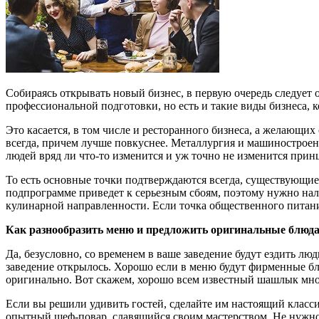
Собираясь открывать новый бизнес, в первую очередь следует 
профессиональной подготовки, но есть и такие виды бизнеса, 
Это касается, в том числе и ресторанного бизнеса, а желающих 
всегда, причем лучше повкуснее. Металлургия и машиностроени
людей вряд ли что-то изменится и уж точно не изменится прин
То есть основные точки подтверждаются всегда, существующие
подпрограмме приведет к серьезным сбоям, поэтому нужно налад
кулинарной направленности. Если точка общественного питани
Как разнообразить меню и предложить оригинальные блюд
Да, безусловно, со временем в ваше заведение будут ездить люд
заведение открылось. Хорошо если в меню будут фирменные бл
оригинально. Вот скажем, хорошо всем известный шашлык мног
Если вы решили удивить гостей, сделайте им настоящий класси
опытный шеф-повар, славящийся своим мастерством. Не нужно э