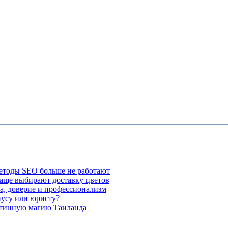
етоды SEO больше не работают
чаще выбирают доставку цветов
а, доверие и профессионализм
иусу или юристу?
стинную магию Таиланда