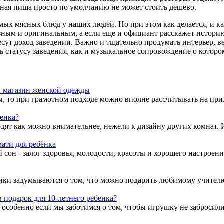
усная пища просто по умолчанию не может стоить дешево.
х мясных блюд у наших людей. Но при этом как делается, и ка
зным и оригинальным, а если еще и официант расскажет историю
сут доход заведении. Важно и тщательно продумать интерьер, ве
ь статусу заведения, как и музыкальное сопровождение о которо
й магазин женской одежды
 то при грамотном подходе можно вполне рассчитывать на прили
бенка?
дят как можно внимательнее, нежели к дизайну других комнат. И 
ати для ребёнка
сон - залог здоровья, молодости, красоты и хорошего настроения
ики задумываются о том, что можно подарить любимому учителю.
в подарок для 10-летнего ребенка?
 особенно если мы заботимся о том, чтобы игрушку не забросили