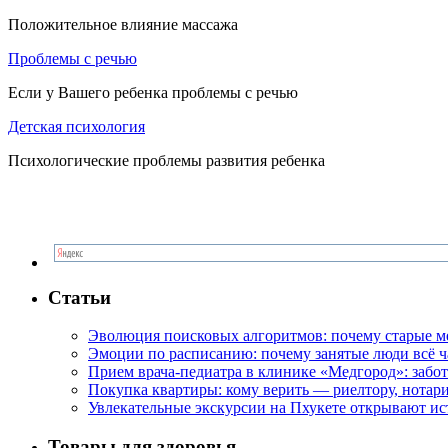
Положительное влияние массажа
Проблемы с речью
Если у Вашего ребенка проблемы с речью
Детская психология
Психологические проблемы развития ребенка
Статьи
Эволюция поисковых алгоритмов: почему старые м
Эмоции по расписанию: почему занятые люди всё 
Прием врача-педиатра в клинике «Медгород»: забот
Покупка квартиры: кому верить — риелтору, нотар
Увлекательные экскурсии на Пхукете открывают и
Товары для здоровья