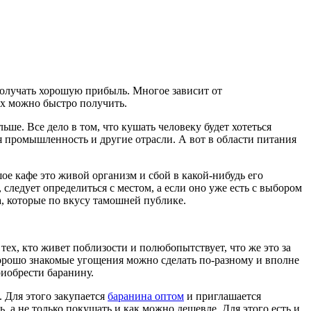
 получать хорошую прибыль. Многое зависит от
их можно быстро получить.
ьше. Все дело в том, что кушать человеку будет хотеться
я промышленность и другие отрасли. А вот в области питания
е кафе это живой организм и сбой в какой-нибудь его
следует определиться с местом, а если оно уже есть с выбором
, которые по вкусу тамошней публике.
 тех, кто живет поблизости и полюбопытствует, что же это за
хорошо знакомые угощения можно сделать по-разному и вполне
риобрести баранину.
. Для этого закупается
баранина оптом
и приглашается
 а не только покушать и как можно дешевле. Для этого есть и