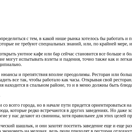
определиться с тем, в какой нише рынка хотелось бы работать и
которые не требуют специальных знаний, или, по крайней мере, 
открыть уютное кафе или бар сейчас становится все больше и бол
е могут испытывать взлеты и падения, точно также как и легка
ципиально.
 нюансы и препятствия вполне преодолимы. Ресторан или большо
ить все так, чтобы работало как часы. Открывая свой ресторан, 
я находится в спальном районе, то и в меню должны быть блюда
а
и со всего города, но в начале пути придется ориентироваться на
юда, которые редко встречаются в других заведениях. Но даже 
ие у нас делают из свинины, хотя правильнее для этих целей п
ческий шашлык, и они захотят посетить заведение еще и еще раз
кономить на мелочах, ведь люди приходят в ресторан отдохнуть,