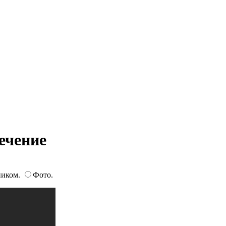
ечение
ником.
Фото.