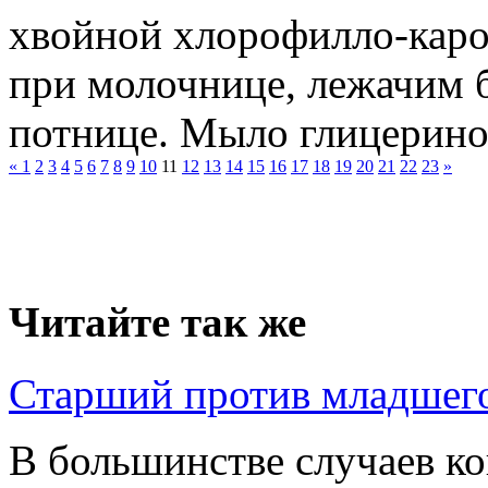
хвойной хлорофилло-кар
при молочнице, лежачим 
потнице. Мыло глицеринов
«
1
2
3
4
5
6
7
8
9
10
11
12
13
14
15
16
17
18
19
20
21
22
23
»
Читайте так же
Старший против младшег
В большинстве случаев к