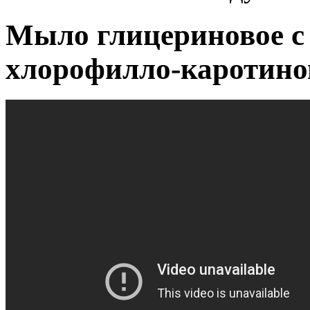
Мыло глицериновое с
хлорофилло-каротино