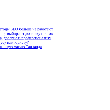
етоды SEO больше не работают
чаще выбирают доставку цветов
а, доверие и профессионализм
иусу или юристу?
стинную магию Таиланда