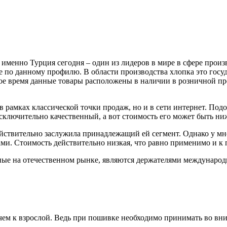
, именно Турция сегодня – один из лидеров в мире в сфере прои
по данному профилю. В области производства хлопка это государ
ое время данные товары расположены в наличии в розничной про
в рамках классической точки продаж, но и в сети интернет. Под
ключительно качественный, а вот стоимость его может быть ниж
ействительно заслужила принадлежащий ей сегмент. Однако у мн
ми. Стоимость действительно низкая, что равно применимо и к 
тные на отечественном рынке, являются держателями междунаро
ем к взрослой. Ведь при пошивке необходимо принимать во вним