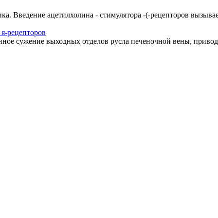
ка. Введение ацетилхолина - стимулятора -(-рецепторов вызывае
 я-рецепторов
ное сужение выходных отделов русла печеночной вены, приводящ