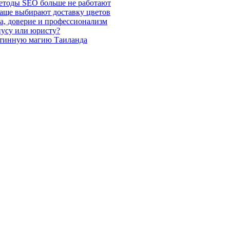
етоды SEO больше не работают
чаще выбирают доставку цветов
а, доверие и профессионализм
иусу или юристу?
стинную магию Таиланда