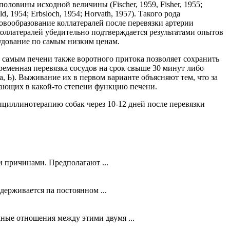
ловины исходной величины (Fischer, 1959, Fisher, 1955;
 1954; Erbsloch, 1954; Horvath, 1957). Такого рода
овообразование коллатералей после перевязки артерии
 коллатералей убедительно подтверждается результатами опытов
удование по самым низким ценам.
 самым печени также воротного притока позволяет сохранить
новременная перевязка сосудов на срок свыше 30 минут либо
3а, Ь). Выживание их в первом варианте объясняют тем, что за
вающих в какой-то степени функцию печени.
ициллинотерапию собак через 10-12 дней после перевязки
 причинами. Предполагают ...
ерживается па постоянном ...
ные отношения между этими двумя ...