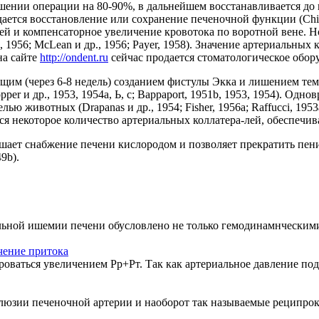
нии операции на 80-90%, в дальнейшем восстанавливается до по
дается восстановление или сохранение печеночной функции (Child,
ей и компенсаторное увеличение кровотока по воротной вене. Н
1956; McLean и др., 1956; Payer, 1958). Значение артериальных
на сайте
http://ondent.ru
сейчас продается стоматологическое обор
им (через 6-8 недель) созданием фистулы Экка и лишением тем
per и др., 1953, 1954а, Ь, с; Bappaport, 1951b, 1953, 1954). Од
ью животных (Drapanas и др., 1954; Fisher, 1956а; Raffucci, 195
ся некоторое количество артериальных коллатера-лей, обеспечи
шает снабжение печени кислородом и позволяет прекратить пен
9b).
льной ишемии печени обусловлено не только гемодинамнческими
чение притока
ваться увеличением Рр+Рт. Так как артериальное давление подд
люзии печеночной артерии и наоборот так называемые реципрок