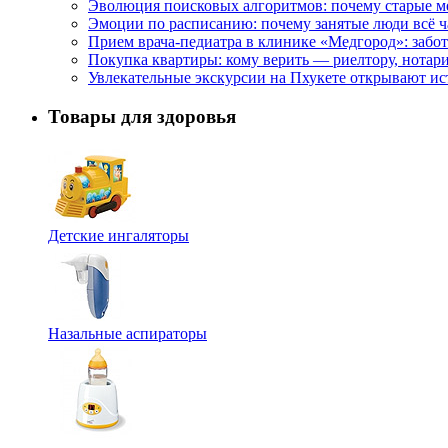
Эволюция поисковых алгоритмов: почему старые м
Эмоции по расписанию: почему занятые люди всё 
Прием врача-педиатра в клинике «Медгород»: забот
Покупка квартиры: кому верить — риелтору, нотар
Увлекательные экскурсии на Пхукете открывают и
Товары для здоровья
Детские ингаляторы
Назальные аспираторы