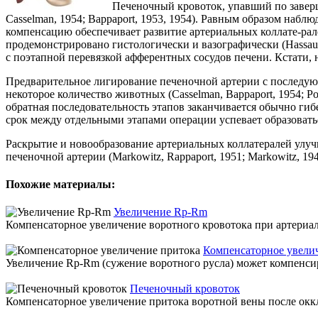
Печеночный кровоток, упавший по заверше
Casselman, 1954; Bappaport, 1953, 1954). Равным образом наблю
компенсацию обеспечивает развитие артериальных коллате-рал
продемонстрировано гистологически и вазографически (Hassau, 
с поэтапной перевязкой афферентных сосудов печени. Кстати, 
Предварительное лигирование печеночной артерии с последующ
некоторое количество животных (Casselman, Bappaport, 1954; Pop
обратная последовательность этапов заканчивается обычно гибел
срок между отдельными этапами операции успевает образовать
Раскрытие и новообразование артериальных коллатералей улуч
печеночной артерии (Markowitz, Rappaport, 1951; Markowitz, 194
Похожие материалы:
Увеличение Rp-Rm
Компенсаторное увеличение воротного кровотока при артериа
Компенсаторное увели
Увеличение Rp-Rm (сужение воротного русла) может компенсиро
Печеночный кровоток
Компенсаторное увеличение притока воротной вены после окк