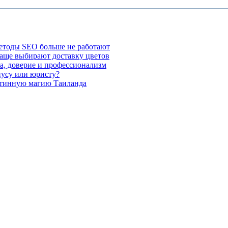
етоды SEO больше не работают
чаще выбирают доставку цветов
а, доверие и профессионализм
иусу или юристу?
стинную магию Таиланда