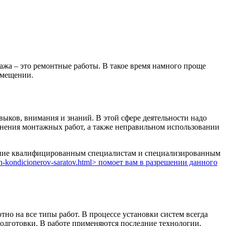
ажа – это ремонтные работы. В такое время намного проще
омещении.
выков, внимания и знаний. В этой сфере деятельности надо
лнения монтажных работ, а также неправильном использовании
чтение квалифицированным специалистам и специализированным
azh-kondicionerov-saratov.html> помоет вам в разрешении данного
но на все типы работ. В процессе установки систем всегда
одготовки. В работе применяются последние технологии,