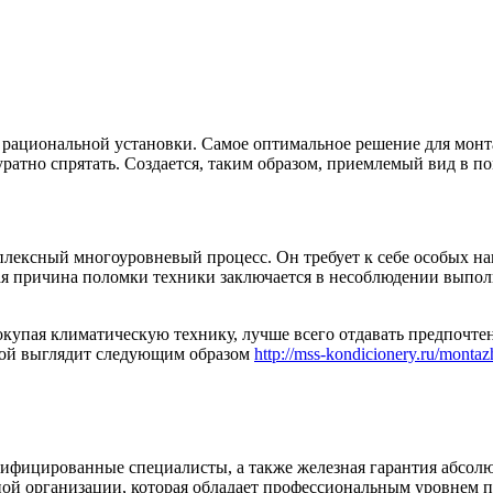
т рациональной установки. Самое оптимальное решение для монт
куратно спрятать. Создается, таким образом, приемлемый вид в п
мплексный многоуровневый процесс. Он требует к себе особых на
вая причина поломки техники заключается в несоблюдении выпо
покупая климатическую технику, лучше всего отдавать предпо
рой выглядит следующим образом
http://mss-kondicionery.ru/mont
ифицированные специалисты, а также железная гарантия абсолют
ой организации, которая обладает профессиональным уровнем п