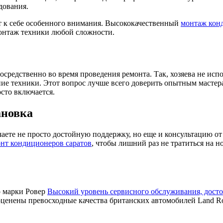
дования.
ет к себе особенного внимания. Высококачественный
монтаж кон
онтаж техники любой сложности.
редственно во время проведения ремонта. Так, хозяева не испор
ие техники. Этот вопрос лучше всего доверить опытным мастера
сто включается.
ановка
те не просто достойную поддержку, но еще и консультацию от 
нт кондиционеров саратов
, чтобы лишний раз не тратиться на 
Высокий уровень сервисного обслуживания, дост
нены превосходные качества британских автомобилей Land Rover