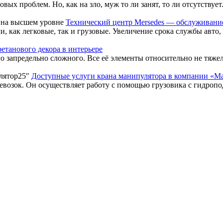
 проблем. Но, как на зло, муж то ли занят, то ли отсутствует. И
Технический центр Mersedes — обслуживание
 как легковые, так и грузовые. Увеличение срока службы авто, 
танового декора в интерьере
запредельно сложного. Все её элементы относительно не тяжелы
Доступные услуги крана манипулятора в компании «М
возок. Он осуществляет работу с помощью грузовика с гидропод