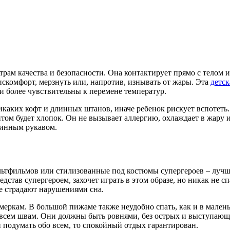
трам качества и безопасности. Она контактирует прямо с телом 
искомфорт, мерзнуть или, напротив, изнывать от жары. Эта
детск
и более чувствительны к перемене температур.
аких кофт и длинных штанов, иначе ребенок рискует вспотеть.
ом будет хлопок. Он не вызывает аллергию, охлаждает в жару 
линным рукавом.
льтфильмов или стилизованные под костюмы супергероев – лучш
редстав супергероем, захочет играть в этом образе, но никак не
ые страдают нарушениями сна.
еркам. В большой пижаме также неудобно спать, как и в маленьк
 всем швам. Они должны быть ровнями, без острых и выступающи
и подумать обо всем, то спокойный отдых гарантирован.