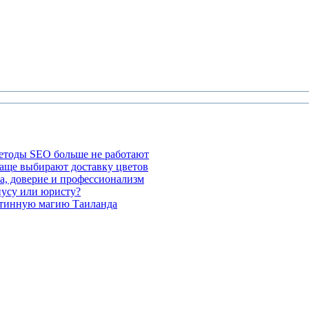
етоды SEO больше не работают
чаще выбирают доставку цветов
а, доверие и профессионализм
иусу или юристу?
стинную магию Таиланда