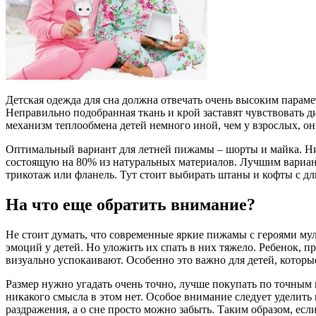
Детская одежда для сна должна отвечать очень высоким параме
Неправильно подобранная ткань и крой заставят чувствовать д
механизм теплообмена детей немного иной, чем у взрослых, он
Оптимальный вариант для летней пижамы – шорты и майка. Ник
состоящую на 80% из натуральных материалов. Лучшим вариант
трикотаж или фланель. Тут стоит выбирать штаны и кофты с д
На что еще обратить внимание?
Не стоит думать, что современные яркие пижамы с героями му
эмоций у детей. Но уложить их спать в них тяжело. Ребенок, п
визуально успокаивают. Особенно это важно для детей, котор
Размер нужно угадать очень точно, лучше покупать по точным м
никакого смысла в этом нет. Особое внимание следует уделить
раздражения, а о сне просто можно забыть. Таким образом, есл