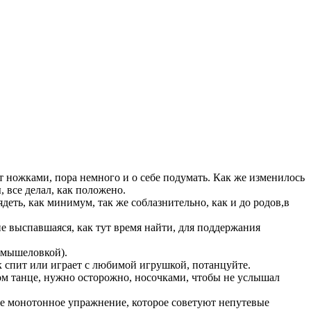
т ножками, пора немного и о себе подумать. Как же изменилось
, все делал, как положено.
еть, как минимум, так же соблазнительно, как и до родов,в
 не выспавшаяся, как тут время найти, для поддержания
с мышеловкой).
ек спит или играет с любимой игрушкой, потанцуйте.
том танце, нужно осторожно, носочками, чтобы не услышал
дное монотонное упражнение, которое советуют непутевые