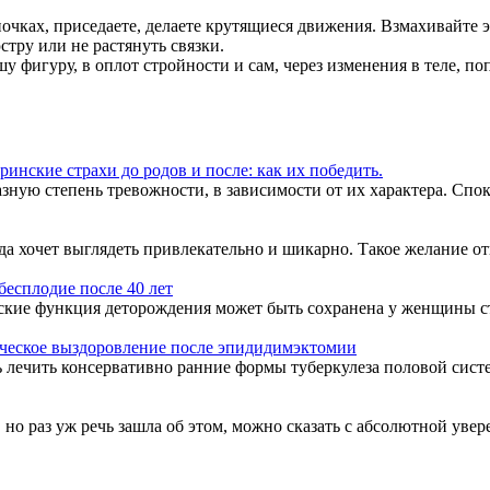
почках, приседаете, делаете крутящиеся движения. Взмахивайте 
тру или не растянуть связки.
у фигуру, в оплот стройности и сам, через изменения в теле, по
ринские страхи до родов и после: как их победить.
зную степень тревожности, в зависимости от их характера. Спо
гда хочет выглядеть привлекательно и шикарно. Такое желание от
бесплодие после 40 лет
еские функция деторождения может быть сохранена у женщины ст
ческое выздоровление после эпидидимэктомии
 лечить консервативно ранние формы туберкулеза половой систе
но раз уж речь зашла об этом, можно сказать с абсолютной увере