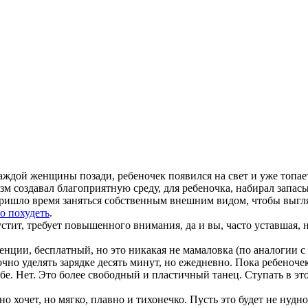
аждой женщины позади, ребеночек появился на свет и уже топае
зм создавал благоприятную среду, для ребеночка, набирал запасы
пришло время заняться собственным внешним видом, чтобы выгляд
о похудеть
.
тпустит, требует повышенного внимания, да и вы, часто уставшая,
денции, бесплатный, но это никакая не мамаловка (по аналогии 
очно уделять зарядке десять минут, но ежедневно. Пока ребеноч
убе. Нет. Это более свободный и пластичный танец. Ступать в э
оно хочет, но мягко, плавно и тихонечко. Пусть это будет не ну