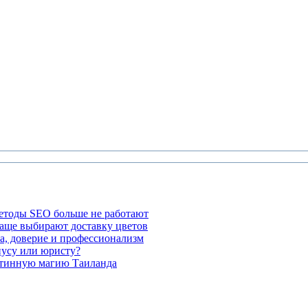
етоды SEO больше не работают
чаще выбирают доставку цветов
а, доверие и профессионализм
иусу или юристу?
стинную магию Таиланда