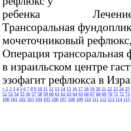
Лечение
Трансоральная фундоплик
мочеточниковый рефлюкс,
Операция трансоральная 
в израильском центре гас
эзофагит рефлюкса в Израи
«
1
2
3
4
5
6
7
8
9
10
11
12
13
14
15
16
17
18
19
20
21
22
23
24
25
52
53
54
55
56
57
58
59
60
61
62
63
64
65
66
67
68
69
70
71
72
73
100
101
102
103
104
105
106
107
108
109
110
111
112
113
114
115