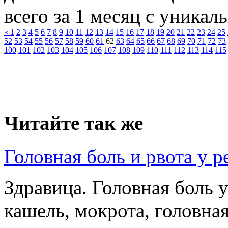
всего за 1 месяц с уникал
«
1
2
3
4
5
6
7
8
9
10
11
12
13
14
15
16
17
18
19
20
21
22
23
24
25
52
53
54
55
56
57
58
59
60
61
62
63
64
65
66
67
68
69
70
71
72
73
100
101
102
103
104
105
106
107
108
109
110
111
112
113
114
115
Читайте так же
Головная боль и рвота у р
Здравица. Головная боль 
кашель, мокрота, головна