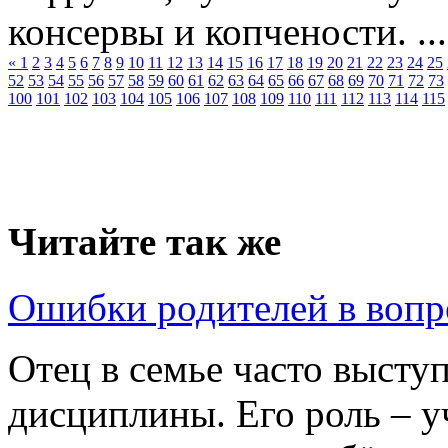
консервы и копчености. ...
«
1
2
3
4
5
6
7
8
9
10
11
12
13
14
15
16
17
18
19
20
21
22
23
24
25
52
53
54
55
56
57
58
59
60
61
62
63
64
65
66
67
68
69
70
71
72
73
100
101
102
103
104
105
106
107
108
109
110
111
112
113
114
115
Читайте так же
Ошибки родителей в воп
Отец в семье часто высту
дисциплины. Его роль – у