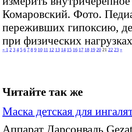
измерить внутричерепное
Комаровский. Фото. Педиа
переживших гипоксию, де
при физических нагрузках, 
«
1
2
3
4
5
6
7
8
9
10
11
12
13
14
15
16
17
18
19
20
21
22
23
»
Читайте так же
Маска детская для инга
Аппарат Дарсонваль Geza