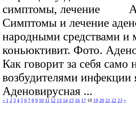
А
Симптомы и лечение аде
народными средствами и 
коньюктивит. Фото. Аден
Как говорит за себя само 
возбудителями инфекции 
Аденовирусная ...
«
1
2
3
4
5
6
7
8
9
10
11
12
13
14
15
16
17
18
19
20
21
22
23
»