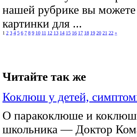
нашей рубрике вы можете 
картинки для ...
1
2
3
4
5
6
7
8
9
10
11
12
13
14
15
16
17
18
19
20
21
22
»
Читайте так же
Коклюш у детей, симптом
О паракоклюше и коклюш
школьника — Доктор Кома