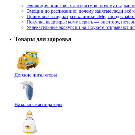
Эволюция поисковых алгоритмов: почему старые м
Эмоции по расписанию: почему занятые люди всё 
Прием врача-педиатра в клинике «Медгород»: забот
Покупка квартиры: кому верить — риелтору, нотар
Увлекательные экскурсии на Пхукете открывают и
Товары для здоровья
Детские ингаляторы
Назальные аспираторы