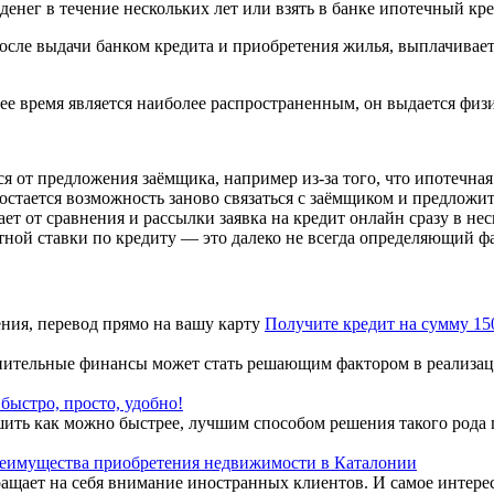
енег в течение нескольких лет или взять в банке ипотечный кре
осле выдачи банком кредита и приобретения жилья, выплачивае
ее время является наиболее распространенным, он выдается физи
я от предложения заёмщика, например из-за того, что ипотечная
з остается возможность заново связаться с заёмщиком и предложит
 от сравнения и рассылки заявка на кредит онлайн сразу в неско
тной ставки по кредиту — это далеко не всегда определяющий ф
Получите кредит на сумму 15
ительные финансы может стать решающим фактором в реализации
 быстро, просто, удобно!
ить как можно быстрее, лучшим способом решения такого рода п
еимущества приобретения недвижимости в Каталонии
ает на себя внимание иностранных клиентов. И самое интересн