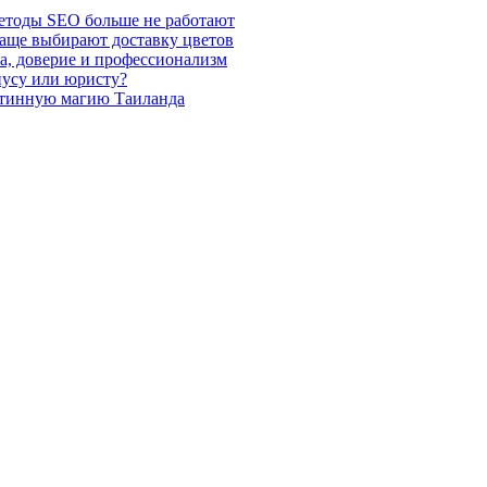
етоды SEO больше не работают
чаще выбирают доставку цветов
а, доверие и профессионализм
иусу или юристу?
стинную магию Таиланда