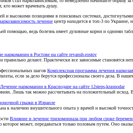
нников стал наркозависимым, то немедленно начинайте борьбу за
, кто может врачевать душу.
 и высокими позициями в поисковых системах, достигнутыми из
наркозависимость лечение
центр находится в топ-3 по Украине, н
ьей помощью, ведь болезнь имеет духовные корни и одними табле
е наркомании в Ростове на сайте revansh-rostov
 правильно делают. Практически все зависимые становятся неп
Комплексная программа лечения наркоз
таты, если за дело берутся профессионалы своего дела. В наше
Лечение наркомании в Краснодаре на сайте 12steps-krasnodar
иях. Лишь так можно рассчитывать на положительный исход. Во
воночной грыжи в Израиле
ьна к наличию внушительного опыта у врачей и высокой точност
Влияние и лечение трихомониаза при любом сроке беремен
которое может, передаваться только половым путем. Оно оказыва