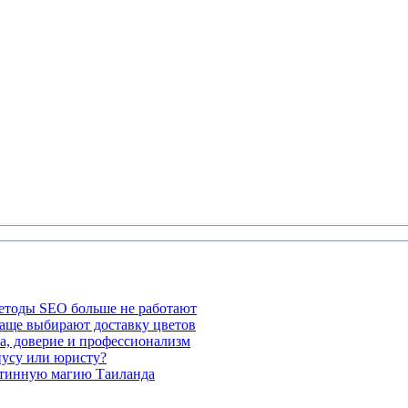
етоды SEO больше не работают
чаще выбирают доставку цветов
а, доверие и профессионализм
иусу или юристу?
стинную магию Таиланда