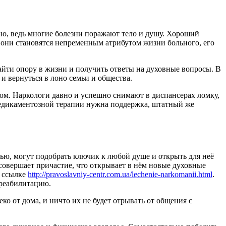
но, ведь многие болезни поражают тело и душу. Хороший
 они становятся непременным атрибутом жизни больного, его
найти опору в жизни и получить ответы на духовные вопросы. В
 вернуться в лоно семьи и общества.
том. Наркологи давно и успешно снимают в диспансерах ломку,
 медикаментозной терапии нужна поддержка, штатный же
ью, могут подобрать ключик к любой душе и открыть для неё
совершает причастие, что открывает в нём новые духовные
о ссылке
http://pravoslavniy-centr.com.ua/lechenie-narkomanii.html
.
 реабилитацию.
о от дома, и ничто их не будет отрывать от общения с