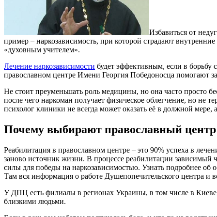
Избавиться от неду
пример – наркозависимость, при которой страдают внутренние
«духовным учителем».
Лечение наркозависимости
будет эффективным, если в борьбу с
православном центре Имени Георгия Победоносца помогают зав
Не стоит преуменьшать роль медицины, но она часто просто б
после чего наркоман получает физическое облегчение, но не т
психолог клиники не всегда может оказать её в должной мере,
Почему выбирают православный центр
Реабилитация в православном центре – это 90% успеха в лече
заново источник жизни. В процессе реабилитации зависимый ч
силы для победы на наркозависимостью. Узнать подробнее об 
Там вся информация о работе Душепопечительского центра и во
У ДПЦ есть филиалы в регионах Украины, в том числе в Киеве,
близкими людьми.