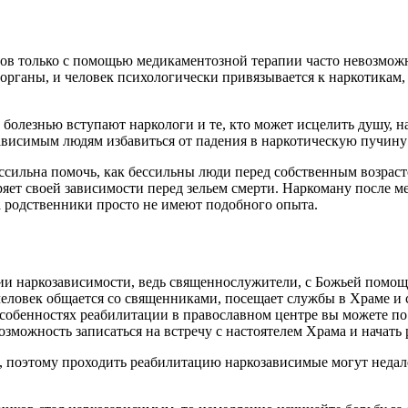
гов только с помощью медикаментозной терапии часто невозмож
 органы, и человек психологически привязывается к наркотикам,
 болезнью вступают наркологи и те, кто может исцелить душу, 
исимым людям избавиться от падения в наркотическую пучину и
ессильна помочь, как бессильны люди перед собственным возрас
еряет своей зависимости перед зельем смерти. Наркоману после
 а родственники просто не имеют подобного опыта.
нии наркозависимости, ведь священнослужители, с Божьей помощ
еловек общается со священниками, посещает службы в Храме и 
особенностях реабилитации в православном центре вы можете п
зможность записаться на встречу с настоятелем Храма и начать
 поэтому проходить реабилитацию наркозависимые могут недалек