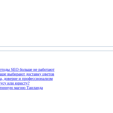
етоды SEO больше не работают
чаще выбирают доставку цветов
а, доверие и профессионализм
иусу или юристу?
стинную магию Таиланда