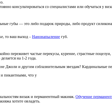
о.
тоянно консультироваться со специалистами или обучаться у виз
льные губы — это либо подарок природы, либо продукт силикона
ке, то ваш выход –
Нанонапыление
губ.
койно переживет частые перекусы, курение, страстные поцелуи, 
делается на 1-2 года.
ине Джоли и другим соблазнительным звездам? Кардинальные пер
 и пикантными, что у
циальностям визаж и перманентный макияж.
Обучение перманент
кияжа хотите овладеть.