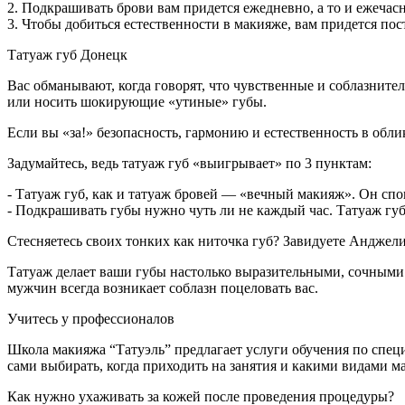
2. Подкрашивать брови вам придется ежедневно, а то и ежечасн
3. Чтобы добиться естественности в макияже, вам придется пос
Татуаж губ Донецк
Вас обманывают, когда говорят, что чувственные и соблазните
или носить шокирующие «утиные» губы.
Если вы «за!» безопасность, гармонию и естественность в обли
Задумайтесь, ведь татуаж губ «выигрывает» по 3 пунктам:
- Татуаж губ, как и татуаж бровей — «вечный макияж». Он спо
- Подкрашивать губы нужно чуть ли не каждый час. Татуаж губ 
Стесняетесь своих тонких как ниточка губ? Завидуете Анджел
Татуаж делает ваши губы настолько выразительными, сочными
мужчин всегда возникает соблазн поцеловать вас.
Учитесь у профессионалов
Школа макияжа “Татуэль” предлагает услуги обучения по спе
сами выбирать, когда приходить на занятия и какими видами ма
Как нужно ухаживать за кожей после проведения процедуры?