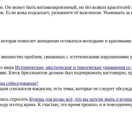
н. Он может быть витамизировэнный, но без всяких красителей 
Если кожа подсыхает, увлажните её вазелином. Ухаживать за ко
, которая помогает женщинам оставаться молодыми и красивыми 
ь множество проблем, связанных с эстетическими нарушениями у 
Исторические, мистические и трагические украшения со 
ями. Блеск бриллиантов должен был подчеркивать настоящую, пр
 на собеседовании?
ация соискателя вакансии, есть темы, которые не следует обсуждат
Кулеры для воды: всё, что вы хотели знать о кулер
воду из-под крана. К счастью, это время прошло, и в повседневн