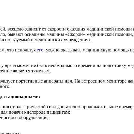
ей, всецело зависит от скорости оказания медицинской помощи в
ило, бывают оснащены машины «Скорой» медицинской помощи, оч
 используемый в медицинских учреждениях.
ом, что используя
его
, можно оказывать медицинскую помощь не 
 у врача может не быть необходимого времени на подготовку ме
тояние является тяжелым.
льзует портативные аппараты ивл. На встроенном мониторе дан
ного.
ед стационарными:
ния от электрической сети достаточно продолжительное время;
для подачи кислорода пациентам;
еносного оборудования;
ии легких;