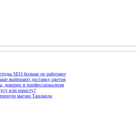
етоды SEO больше не работают
чаще выбирают доставку цветов
а, доверие и профессионализм
иусу или юристу?
стинную магию Таиланда