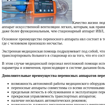
Качество жизни люд
аппарат искусственной вентиляции легких, которым, как прав
даже более функциональным, чем стационарный аппарат ИВЛ,
Основное преимущество переносного аппарата ивл состоит в т
где с человеком произошло несчастье.
Экстренная медицинская помощь подразумевает под собой, что
транспортировать больного в стационар из-за того, что его сос
В этом случае медицинский персонал неотложной помощи испо
параметры и изменения, происходящие в системе дыхания боль
Дополнительные преимущества переносных аппаратов пер
возможность автономной работы медицинского оборудова
переносные аппараты совместимы со всеми источниками 
предельная легкость в обслуживании и эксплуатации пер
прекрасная управляемость транспортных аппаратов;
наличие нескольких автоматических режимов;
возможность плавного регулирования процесса вентиляц