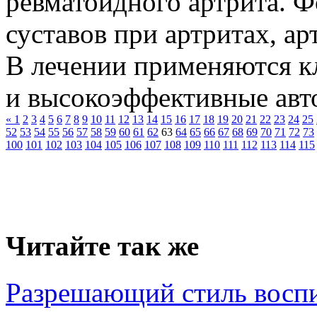
ревматоидного артрита. Ф
суставов при артритах, ар
В лечении применяются к
и высокоэффективные авто
«
1
2
3
4
5
6
7
8
9
10
11
12
13
14
15
16
17
18
19
20
21
22
23
24
25
52
53
54
55
56
57
58
59
60
61
62
63
64
65
66
67
68
69
70
71
72
73
100
101
102
103
104
105
106
107
108
109
110
111
112
113
114
115
Читайте так же
Разрешающий стиль восп