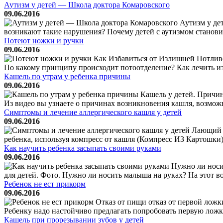
Аутизм у детей — Школа доктора Комаровского
09.06.2016
Аутизм у де
возникают такие нарушения? Почему детей с аутизмом становит
Потеют ножки и ручки
09.06.2016
Как Избавиться от Излишней Потливо
По какому принципу происходит потоотделение? Как лечить и
Кашель по утрам у ребенка причины
09.06.2016
Кашель у детей. Причин
Из видео вы узнаете о причинах возникновения кашля, возмож
Симптомы и лечение аллергического кашля у детей
09.06.2016
Лающий К
ребенка, используя компресс от кашля (Компресс ИЗ Картошки)
Как научить ребенка засыпать своими руками
09.06.2016
Нужно ли носит
для детей. Фото. Нужно ли носить малыша на руках? На этот 
Ребенок не ест прикорм
09.06.2016
Отказ от пищи отказ от первой ложки
Ребенку надо настойчиво предлагать попробовать первую ложку,
Кашель при прорезывании зубов у детей