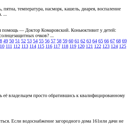
 пятна, температура, насморк, кашель, диарея, воспаление
 ...
 помощь — Доктор Комаровский. Коньюктивит у детей:
солнцезащитных очков? ...
8
49
50
51
52
53
54
55
56
57
58
59
60
61
62
63
64
65
66
67
68
69
10
111
112
113
114
115
116
117
118
119
120
121
122
123
124
125
ь её владельцем просто обратившись к квалифицированному
ться. Если водоснабжение загородного дома 161или дачи не