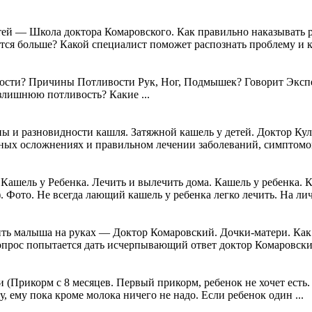
тей — Школа доктора Комаровского. Как правильно наказывать 
ся больше? Какой специалист поможет распознать проблему и ка
сти? Причины Потливости Рук, Ног, Подмышек? Говорит Эксперт.
злишнюю потливость? Какие ...
ы и разновидности кашля. Затяжной кашель у детей. Доктор Кул
ных осложнениях и правильном лечении заболеваний, симптомом
ашель у Ребенка. Лечить и вылечить дома. Кашель у ребенка. К
. Фото. Не всегда лающий кашель у ребенка легко лечить. На лич
ь малыша на руках — Доктор Комаровский. Дочки-матери. Как 
вопрос попытается дать исчерпывающий ответ доктор Комаровский
 (Прикорм с 8 месяцев. Первый прикорм, ребенок не хочет есть
 ему пока кроме молока ничего не надо. Если ребенок один ...