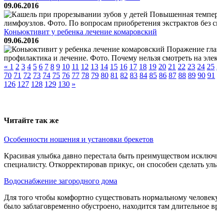
09.06.2016
Повышенная температ
лимфоузлов. Фото. По вопросам приобретения экстрактов без сп
Коньюктивит у ребенка лечение комаровский
09.06.2016
Поражение гла
профилактика и лечение. Фото. Почему нельзя смотреть на эле
«
1
2
3
4
5
6
7
8
9
10
11
12
13
14
15
16
17
18
19
20
21
22
23
24
25
70
71
72
73
74
75
76
77
78
79
80
81
82
83
84
85
86
87
88
89
90
91
126
127
128
129
130
»
Читайте так же
Особенности ношения и установки брекетов
Красивая улыбка давно перестала быть преимуществом исключ
специалисту. Откорректировав прикус, он способен сделать улы
Водоснабжение загородного дома
Для того чтобы комфортно существовать нормальному человеку
было заблаговременно обустроено, находится там длительное вре