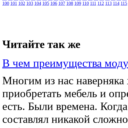
100
101
102
103
104
105
106
107
108
109
110
111
112
113
114
115
Читайте так же
В чем преимущества моду
Многим из нас наверняка 
приобретать мебель и опр
есть. Были времена. Когд
составлял никакой сложно