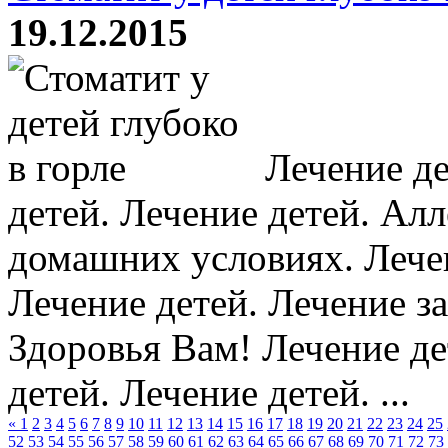
19.12.2015
Лечение де
детей. Лечение детей. Алл
домашних условиях. Лечен
Лечение детей. Лечение за
Здоровья Вам! Лечение де
детей. Лечение детей. ...
«
1
2
3
4
5
6
7
8
9
10
11
12
13
14
15
16
17
18
19
20
21
22
23
24
25
52
53
54
55
56
57
58
59
60
61
62
63
64
65
66
67
68
69
70
71
72
73