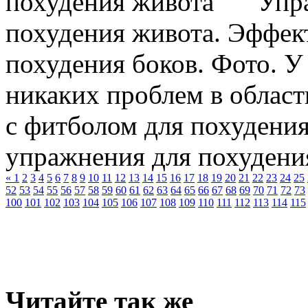
Упра
похудения живота. Эффек
похудения боков. Фото. У
никаких проблем в област
с фитболом для похудени
упражнения для похудения 
«
1
2
3
4
5
6
7
8
9
10
11
12
13
14
15
16
17
18
19
20
21
22
23
24
25
52
53
54
55
56
57
58
59
60
61
62
63
64
65
66
67
68
69
70
71
72
73
100
101
102
103
104
105
106
107
108
109
110
111
112
113
114
115
Читайте так же