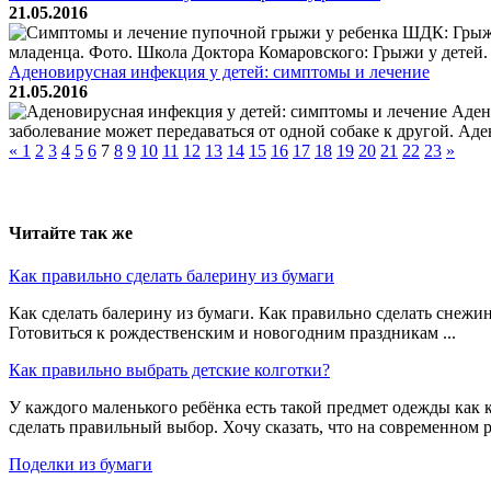
21.05.2016
ШДК: Грыжи 
младенца. Фото. Школа Доктора Комаровского: Грыжи у детей. 
Аденовирусная инфекция у детей: симптомы и лечение
21.05.2016
Адено
заболевание может передаваться от одной собаке к другой. Ад
«
1
2
3
4
5
6
7
8
9
10
11
12
13
14
15
16
17
18
19
20
21
22
23
»
Читайте так же
Как правильно сделать балерину из бумаги
Как сделать балерину из бумаги. Как правильно сделать снежинк
Готовиться к рождественским и новогодним праздникам ...
Как правильно выбрать детские колготки?
У каждого маленького ребёнка есть такой предмет одежды как 
сделать правильный выбор. Хочу сказать, что на современном ры
Поделки из бумаги