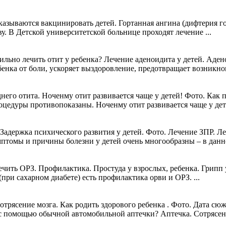
зываются вакцинировать детей. Гортанная ангина (дифтерия гортан
у. В Детской университетской больнице проходят лечение ...
льно лечить отит у ребенка? Лечение аденоидита у детей. Аден
енка от боли, ускоряет выздоровление, предотвращает возникнове
его отита. Ноченму отит развивается чаще у детей! Фото. Как п
роцедуры противопоказаны. Ноченму отит развивается чаще у де
Задержка психического развития у детей. Фото. Лечение ЗПР. Ле
мптомы и причины болезни у детей очень многообразны – в данно
чить ОРЗ. Профилактика. Простуда у взрослых, ребенка. Грипп 
ри сахарном диабете) есть профилактика орви и ОРЗ. ...
отрясение мозга. Как родить здорового ребенка . Фото. Дата сю
с помощью обычной автомобильной аптечки? Аптечка. Сотрясени