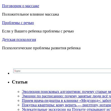
Поговорим о массаже
Положительное влияние массажа
Проблемы с речью
Если у Вашего ребенка проблемы с речью
Детская психология
Психологические проблемы развития ребенка
Статьи
Эволюция поисковых алгоритмов: почему старые м
Эмоции по расписанию: почему занятые люди всё 
Прием врача-педиатра в клинике «Медгород»: забот
Покупка квартиры: кому верить — риелтору, нотар
Увлекательные экскурсии на Пхукете открывают и