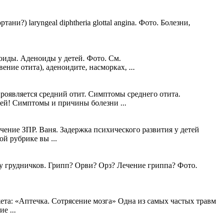
и?) laryngeal diphtheria glottal angina. Фото. Болезни,
оиды. Аденоиды у детей. Фото. См.
ние отита), аденоидите, насморках, ...
роявляется средний отит. Симптомы среднего отита.
тей! Симптомы и причины болезни ...
чение ЗПР. Ваня. Задержка психического развития у детей
й рубрике вы ...
у грудничков. Грипп? Орви? Орз? Лечение гриппа? Фото.
жета: «Аптечка. Сотрясение мозга» Одна из самых частых травм
е ...