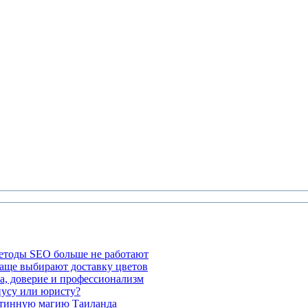
етоды SEO больше не работают
чаще выбирают доставку цветов
а, доверие и профессионализм
иусу или юристу?
стинную магию Таиланда