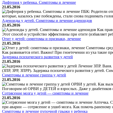
Дифтерия у ребенка. Симптомы и лечение
21.05.2016
ПБК: Родители отка
которые, казалось уже побеждены, стали снова поднимать голов
Аденоиды у детей. Симптомы и лечение аденоидов
21.05.2016
Как прави
Этот способ и устройство эффективны при отите (избавляет реб
Отит у детей: симптомы и признаки, лечение
21.05.2016
Симптомы средн
Как развивается отит. Важно! При гноетечении из уха такие п
Задержка психического развития у детей
21.05.2016
Лечение ЗПР. Ваня. 
(ЗПР, ЗРР, ЗПРР). Задержка психического развития у детей. Си
Симптомы и лечение гриппа у детей
21.05.2016
ОРВИ у детей. Как выле
Поговорим об ОРВИ у ДЕТЕЙ и взрослых. Даже у диабетиков (п
Сотрясение мозга у детей — симптомы и лечение
21.05.2016
Аптечка. С
при аварии — сотрясение и ушиб мозга. Как помочь раненому 
Симптомы и лечение пупочной грыжи у ребенка