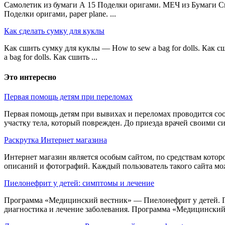
Самолетик из бумаги А 15 Поделки оригами. МЕЧ из Бумаги С
Поделки оригами, paper plane. ...
Как сделать сумку для куклы
Как сшить сумку для куклы — How to sew a bag for dolls. Как 
a bag for dolls. Как сшить ...
Это интересно
Первая помощь детям при переломах
Первая помощь детям при вывихах и переломах проводится со
участку тела, который поврежден. До приезда врачей своими си
Раскрутка Интернет магазина
Интернет магазин является особым сайтом, по средствам которо
описаний и фотографий. Каждый пользователь такого сайта мож
Пиелонефрит у детей: симптомы и лечение
Программа «Медицинский вестник» — Пиелонефрит у детей. П
диагностика и лечение заболевания. Программа «Медицинский 