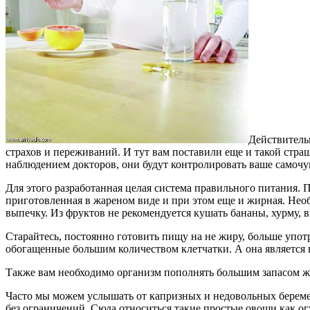
Действитель
страхов и переживаний. И тут вам поставили еще и такой стра
наблюдением докторов, они будут контролировать ваше самочу
Для этого разработанная целая система правильного питания. П
приготовленная в жареном виде и при этом еще и жирная. Нео
выпечку. Из фруктов не рекомендуется кушать бананы, хурму, 
Старайтесь, постоянно готовить пищу на не жиру, больше упот
обогащенные большим количеством клетчатки. А она является 
Также вам необходимо организм пополнять большим запасом жид
Часто мы можем услышать от капризных и недовольных береме
без ограничений. Сюда относиться такие простые овощи как огу