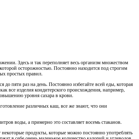
ожении. Здесь и так переполняет весь организм множеством
некоторой осторожностью. Постоянно находится под строгим
рых простых правил.
 до пяти раз на день. Постоянно избегайте всей еды, которая
как все изделия кондитерского происхождения, например,
повышению уровня сахара в крови.
готовление различных каш, все же знают, что они
итров воды, а примерно это составляет восемь стаканов.
т некоторые продукты, которые можно постоянно употреблять
ржат в себе очень маленькое количество калорий и углеводов.