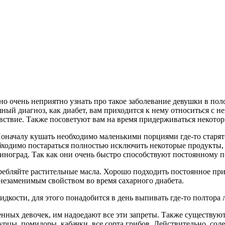
но очень неприятно узнать про такое заболевание девушки в пол
шный диагноз, как диабет, вам приходится к нему относиться с 
вствие. Также посоветуют вам на время придерживаться некото
оначалу кушать необходимо маленькими порциями где-то старятся
бходимо постараться полностью исключить некоторые продукты, 
виноград. Так как они очень быстро способствуют постоянному 
ребляйте растительные масла. Хорошо подходить постоянное при
незаменимым свойством во время сахарного диабета.
кости, для этого понадобится в день выпивать где-то полтора л
нных девочек, им надоедают все эти запреты. Также существую
рцы, помидоры, кабачки, все сорта грибов. Действительно, соде