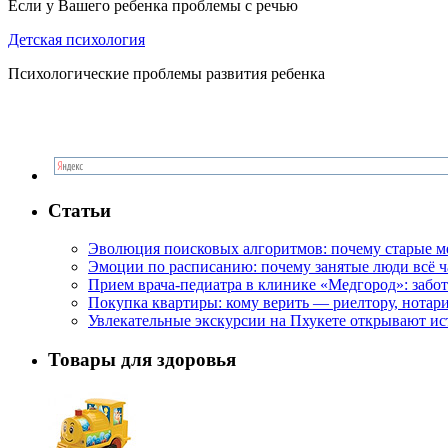
Если у Вашего ребенка проблемы с речью
Детская психология
Психологические проблемы развития ребенка
Статьи
Эволюция поисковых алгоритмов: почему старые м
Эмоции по расписанию: почему занятые люди всё 
Прием врача-педиатра в клинике «Медгород»: забот
Покупка квартиры: кому верить — риелтору, нотар
Увлекательные экскурсии на Пхукете открывают и
Товары для здоровья