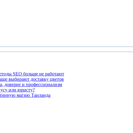
етоды SEO больше не работают
чаще выбирают доставку цветов
а, доверие и профессионализм
иусу или юристу?
стинную магию Таиланда