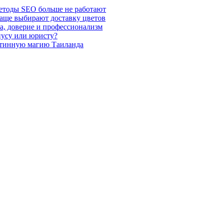
етоды SEO больше не работают
чаще выбирают доставку цветов
а, доверие и профессионализм
иусу или юристу?
стинную магию Таиланда