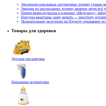
Эволюция поисковых алгоритмов: почему старые м
Эмоции по расписанию: почему занятые люди всё 
Прием врача-педиатра в клинике «Медгород»: забот
Покупка квартиры: кому верить — риелтору, нотар
Увлекательные экскурсии на Пхукете открывают и
Товары для здоровья
Детские ингаляторы
Назальные аспираторы