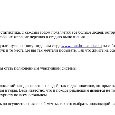
 статистика, с каждым годом появляется все больше людей, кото
чтобы их желание перешло в стадию выполнения.
од или путешествие, тогда вам сюда
www.marshrut-club.com
на сай
р в те места где вы так мечтали побывать. Так что жмите на сс
бы стать полноценным участником системы.
дложений как для опытных людей, так и для новичков, которые
ы в горы. Ведь известно, что в походе решающим является не то
туристу во всем остальном.
сь до осуществления своей мечты, так это выбрать подходящий в