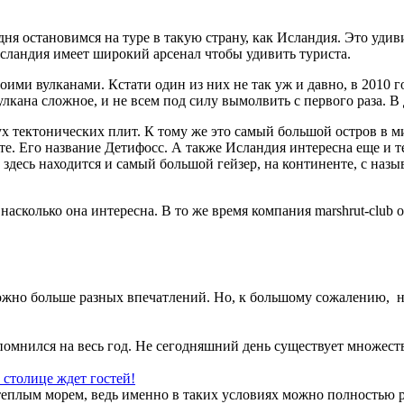
я остановимся на туре в такую страну, как Исландия. Это удив
Исландия имеет широкий арсенал чтобы удивить туриста.
воими вулканами. Кстати один из них не так уж и давно, в 2010
кана сложное, и не всем под силу вымолвить с первого раза. В
ух тектонических плит. К тому же это самый большой остров в м
те. Его название Детифосс. А также Исландия интересна еще и 
к здесь находится и самый большой гейзер, на континенте, с наз
 насколько она интересна. В то же время компания marshrut-club 
жно больше разных впечатлений. Но, к большому сожалению, не в
помнился на весь год. Не сегодняшний день существует множеств
столице ждет гостей!
еплым морем, ведь именно в таких условиях можно полностью рас