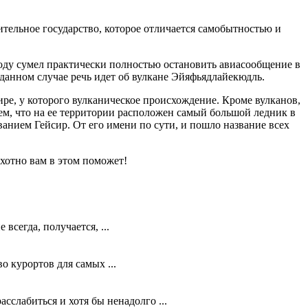
ительное государство, которое отличается самобытностью и
 году сумел практически полностью остановить авиасообщение в
 данном случае речь идет об вулкане Эйяфьядлайекюдль.
ире, у которого вулканическое происхождение. Кроме вулканов,
тем, что на ее территории расположен самый большой ледник в
ыванием Гейсир. От его имени по сути, и пошло название всех
охотно вам в этом поможет!
сегда, получается, ...
о курортов для самых ...
слабиться и хотя бы ненадолго ...