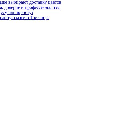
чаще выбирают доставку цветов
а, доверие и профессионализм
иусу или юристу?
стинную магию Таиланда