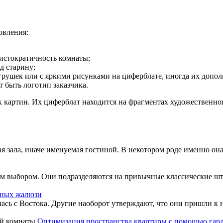
овления:
истократичность комнаты;
д старину;
игрушек или с яркими рисунками на циферблате, иногда их доп
т быть логотип заказчика.
х картин. Их циферблат находится на фрагментах художественно
я зала, иначе именуемая гостиной. В некотором роде именно она 
м выбором. Они подразделяются на привычные классические што
нных жалюзи
сь с Востока. Другие наоборот утверждают, что они пришли к на
Оптимизация пространства квартиры с помощью гар