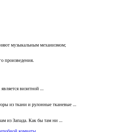
олняют музыкальным механизмом;
го произведения.
является визитной ...
ры из ткани и рулонные тканевые ...
м из Запада. Как бы там ни ...
деробной комнаты