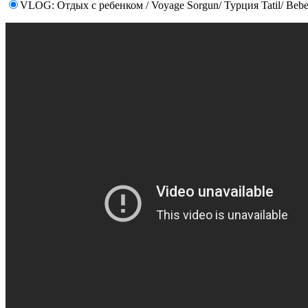
VLOG: Отдых с ребенком / Voyage Sorgun/ Турция Tatil/ Beb