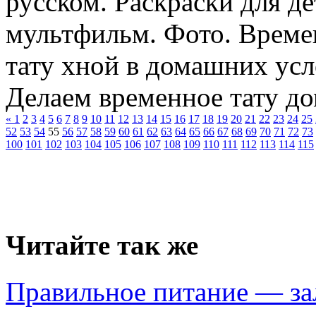
русском. Раскраски для д
мультфильм. Фото. Време
тату хной в домашних усл
Делаем временное тату дом
«
1
2
3
4
5
6
7
8
9
10
11
12
13
14
15
16
17
18
19
20
21
22
23
24
25
52
53
54
55
56
57
58
59
60
61
62
63
64
65
66
67
68
69
70
71
72
73
100
101
102
103
104
105
106
107
108
109
110
111
112
113
114
115
Читайте так же
Правильное питание — за