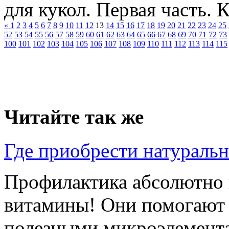
для кукол. Первая часть. Ка
«
1
2
3
4
5
6
7
8
9
10
11
12
13
14
15
16
17
18
19
20
21
22
23
24
25
52
53
54
55
56
57
58
59
60
61
62
63
64
65
66
67
68
69
70
71
72
73
100
101
102
103
104
105
106
107
108
109
110
111
112
113
114
115
Читайте так же
Где приобрести натуральн
Профилактика абсолютно в
витамины! Они помогают 
полезными микроэлемента