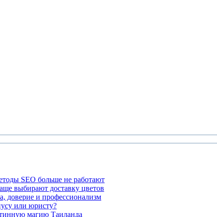
етоды SEO больше не работают
чаще выбирают доставку цветов
а, доверие и профессионализм
иусу или юристу?
стинную магию Таиланда