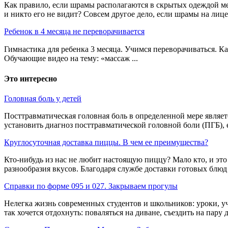
Как правило, если шрамы располагаются в скрытых одеждой мест
и никто его не видит? Совсем другое дело, если шрамы на лице. 
Ребенок в 4 месяца не переворачивается
Гимнастика для ребенка 3 месяца. Учимся переворачиваться. К
Обучающие видео на тему: «массаж ...
Это интересно
Головная боль у детей
Посттравматическая головная боль в определенной мере являе
установить диагноз посттравматической головной боли (ПГБ), ее
Круглосуточная доставка пиццы. В чем ее преимущества?
Кто-нибудь из нас не любит настоящую пиццу? Мало кто, и это 
разнообразия вкусов. Благодаря службе доставки готовых блюд в
Справки по форме 095 и 027. Закрываем прогулы
Нелегка жизнь современных студентов и школьников: уроки, уч
так хочется отдохнуть: поваляться на диване, съездить на пару дн