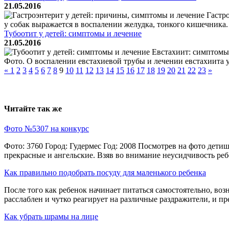
21.05.2016
Гастро
у собак выражается в воспалении желудка, тонкого кишечника.
Тубоотит у детей: симптомы и лечение
21.05.2016
Евстахиит: симптомы 
Фото. О воспалении евстахиевой трубы и лечении евстахиита 
«
1
2
3
4
5
6
7
8
9
10
11
12
13
14
15
16
17
18
19
20
21
22
23
»
Читайте так же
Фото №5307 на конкурс
Фото: 3760 Город: Гудермес Год: 2008 Посмотрев на фото дет
прекрасные и ангельские. Взяв во внимание неусидчивость ребён
Как правильно подобрать посуду для маленького ребенка
После того как ребенок начинает питаться самостоятельно, в
расслаблен и чутко реагирует на различные раздражители, и пре
Как убрать шрамы на лице