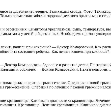
ное сердцебиение лечение. Тахикардия сердца. Фото. Тахикард
лько совместная забота о здоровье детского организма со сторо
й и беременных. Симптомы уреаплазмоза: сыпь, температура, вы
еаплазмоза у детей и беременных. Необходимо проконсультироват
 лечить кашель при коклюше? — Доктор Комаровский. Как расп
 облегчить состояние ребенка. Как лечить кашель при коклюше?
 Доктор Комаровский. Здоровье и развитие детей. Пантошки. Ф
 Кальций и родничек — Доктор Комаровский. Пантагематоген, ..
паховая грыжа операция грыжесечение. Операция паховой грыжи
ция грыжесечение. Операция по лечению паховой грыжи с наложе
ие крапивницы. Клиника и диагностика крапивницы. Лечение а
апивницы. Крапивница. Лечение крапивницы. Клиника и диагнос