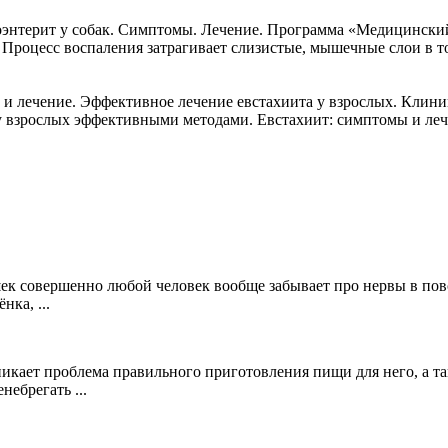
энтерит у собак. Симптомы. Лечение. Программа «Медицинский
 Процесс воспаления затрагивает слизистые, мышечные слои в то
и лечение. Эффективное лечение евстахиита у взрослых. Клини
у взрослых эффективными методами. Евстахиит: симптомы и лечен
ишек совершенно любой человек вообще забывает про нервы в по
ка, ...
озникает проблема правильного приготовления пищи для него, а 
небрегать ...