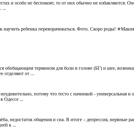
ах и особо не беспокоят, то от них обычно не избавляются. Оно
...
ак научить ребенка переворачиваться. Фото. Скоро роды! ✭Макия
тся обобщающим термином для боли в голове (БГ) и шее, возник
 отделяют от ...
неудивительно, потому что тесто с начинкой - универсальная и о
 Одессе ...
ёба, недостаток общения и сна. В итоге – депрессия, нервные р
ей к ...