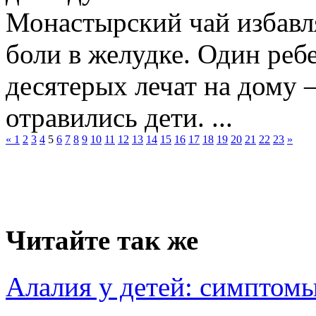
Монастырский чай избавля
боли в желудке. Один реб
десятерых лечат на дому 
отравились дети. ...
«
1
2
3
4
5
6
7
8
9
10
11
12
13
14
15
16
17
18
19
20
21
22
23
»
Читайте так же
Алалия у детей: симптом