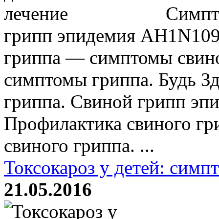
Симпто
грипп эпидемия AH1N109
гриппа — симптомы свино
симптомы гриппа. Будь З
гриппа. Свиной грипп э
Профилактика свиного г
свиного гриппа. ...
Токсокароз у детей: симп
21.05.2016