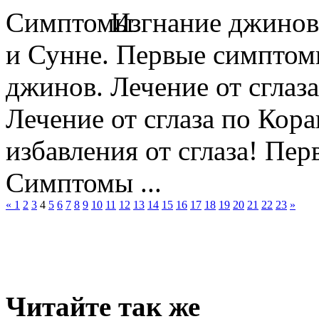
Изгнание джинов.
и Сунне. Первые симптомы
джинов. Лечение от сглаз
Лечение от сглаза по Кор
избавления от сглаза! Пе
Симптомы ...
«
1
2
3
4
5
6
7
8
9
10
11
12
13
14
15
16
17
18
19
20
21
22
23
»
Читайте так же