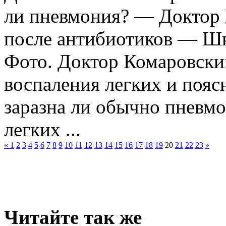
ли пневмония? — Доктор 
после антибиотиков — Шк
Фото. Доктор Комаровски
воспаления легких и пояс
заразна ли обычно пневм
легких ...
«
1
2
3
4
5
6
7
8
9
10
11
12
13
14
15
16
17
18
19
20
21
22
23
»
Читайте так же