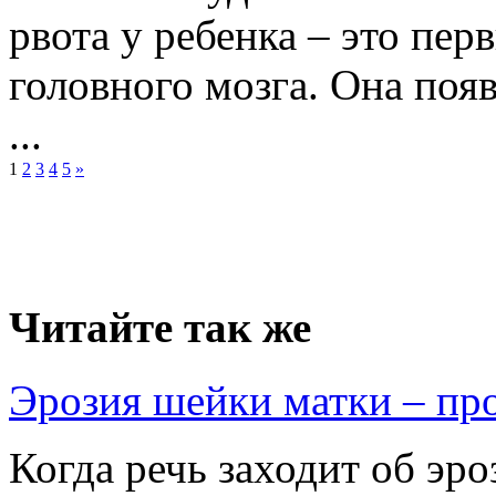
рвота у ребенка – это пе
головного мозга. Она поя
...
1
2
3
4
5
»
Читайте так же
Эрозия шейки матки – п
Когда речь заходит об эр